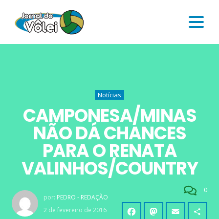
Notícias
CAMPONESA/MINAS
NÃO DÁ CHANCES
PARA O RENATA
VALINHOS/COUNTRY
0
por:
PEDRO - REDAÇÃO
2 de fevereiro de 2016