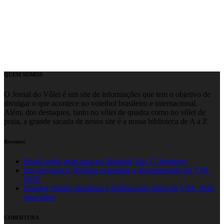
QUEM SOMOS
O Jornal do Vôlei é um site de informações que tem o objetivo de
divulgar o que acontece no voleibol brasileiro e internacional.
Além, dos destaques, tanto no vôlei de quadra como no vôlei de
praia, a grande sacada de nosso site é a nossa biblioteca de A a Z
Recentes
Brasil perde mais uma no Mundial Sub 17 feminino
Em um jogaço, Polônia conquista o tricampeonato da VNL
2026
Estados Unidos desafiam a Polônia pelo título da VNL 2026
masculina
COBERTURA