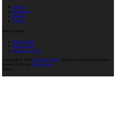
Paulista
Paranaense
Mineiro
Carioca
INSTITUCIONAL
Quem Somos
Fale Conosco
Notícias do Vôlei
Copyright © 2024
Jornal do Vôlei
- Todos os Direitos Reservados.
Desenvolvido por
Pixel Project
Social: