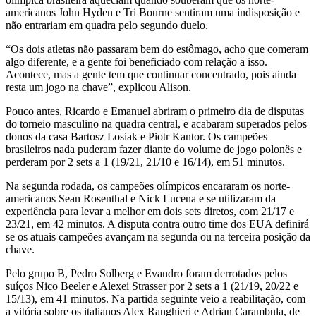
americanos John Hyden e Tri Bourne sentiram uma indisposição e
não entrariam em quadra pelo segundo duelo.
“Os dois atletas não passaram bem do estômago, acho que comeram
algo diferente, e a gente foi beneficiado com relação a isso.
Acontece, mas a gente tem que continuar concentrado, pois ainda
resta um jogo na chave”, explicou Alison.
Pouco antes, Ricardo e Emanuel abriram o primeiro dia de disputas
do torneio masculino na quadra central, e acabaram superados pelos
donos da casa Bartosz Losiak e Piotr Kantor. Os campeões
brasileiros nada puderam fazer diante do volume de jogo polonês e
perderam por 2 sets a 1 (19/21, 21/10 e 16/14), em 51 minutos.
Na segunda rodada, os campeões olímpicos encararam os norte-
americanos Sean Rosenthal e Nick Lucena e se utilizaram da
experiência para levar a melhor em dois sets diretos, com 21/17 e
23/21, em 42 minutos. A disputa contra outro time dos EUA definirá
se os atuais campeões avançam na segunda ou na terceira posição da
chave.
Pelo grupo B, Pedro Solberg e Evandro foram derrotados pelos
suíços Nico Beeler e Alexei Strasser por 2 sets a 1 (21/19, 20/22 e
15/13), em 41 minutos. Na partida seguinte veio a reabilitação, com
a vitória sobre os italianos Alex Ranghieri e Adrian Carambula, de