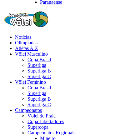
Paranaense
Notícias
Olimpíadas
Atletas A-Z
Vôlei Masculino
Copa Brasil
Superliga
Superliga B
Superliga C
Vôlei Feminino
Copa Brasil
Superliga
Superliga B
Superliga C
Campeonatos
Vôlei de Praia
Copa Libertadores
Supercopa
Campeonatos Regionais
Mineiro