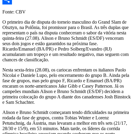
Share
Fonte: CBV
O primeiro dia de disputa do torneio masculino do Grand Slam de
Olsztyn, na Polônia, foi promissor para o Brasil. As três duplas que
representam o país na disputa conheceram o sabor da vitória nesta
quinta-feira (27.08). Alison e Bruno Schmidt (ES/DF) venceram
seus dois jogos e estão garantidos na próxima fase.
Ricardo/Emanuel (BA/PR) e Pedro Solberg/Evandro (RJ)
acumularam um tropeço e um resultado negativo, mas seguem com
chances de classificação.
Nesta sexta-feira (28.08), os cariocas enfrentam os italianos Paolo
Nicolai e Daniele Lupo, pelo encerramento do grupo B. Ainda pela
fase de grupos, mas pelo grupo F, Ricardo e Emanuel (BA/PR)
encaram os norte-americanos Jake Gibb e Casey Patterson. Já os
campeões mundiais Alison e Bruno Schmidt (ES/DF) decidem a
primeira colocação do grupo A diante dos canadenses Josh Binstock
e Sam Schachter.
Alison e Bruno Schmidt começaram tendo dificuldades na primeira
rodada da fase de grupos, contra Tobias Winter e Lorenz
Petutschnig, da Áustria, mas levaram a melhor em três sets (21/17,
28/30 e 15/9), em 53 minutos. Mais tarde, os líderes da corrida
olímpica brasileira aqueciam quando souberam que os norte-