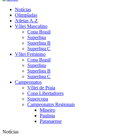
Notícias
Olimpíadas
Atletas A-Z
Vôlei Masculino
Copa Brasil
Superliga
Superliga B
Superliga C
Vôlei Feminino
Copa Brasil
Superliga
Superliga B
Superliga C
Campeonatos
Vôlei de Praia
Copa Libertadores
Supercopa
Campeonatos Regionais
Mineiro
Paulista
Paranaense
Notícias