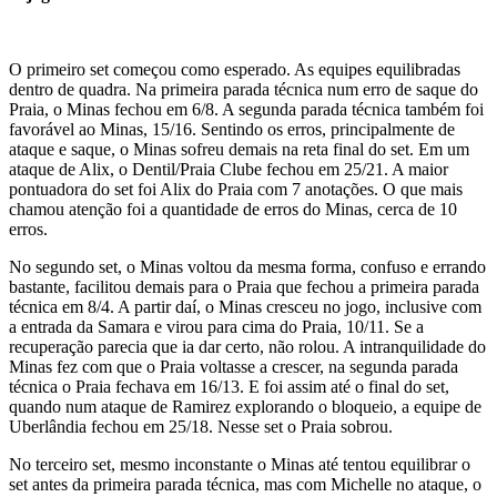
O primeiro set começou como esperado. As equipes equilibradas
dentro de quadra. Na primeira parada técnica num erro de saque do
Praia, o Minas fechou em 6/8. A segunda parada técnica também foi
favorável ao Minas, 15/16. Sentindo os erros, principalmente de
ataque e saque, o Minas sofreu demais na reta final do set. Em um
ataque de Alix, o Dentil/Praia Clube fechou em 25/21. A maior
pontuadora do set foi Alix do Praia com 7 anotações. O que mais
chamou atenção foi a quantidade de erros do Minas, cerca de 10
erros.
No segundo set, o Minas voltou da mesma forma, confuso e errando
bastante, facilitou demais para o Praia que fechou a primeira parada
técnica em 8/4. A partir daí, o Minas cresceu no jogo, inclusive com
a entrada da Samara e virou para cima do Praia, 10/11. Se a
recuperação parecia que ia dar certo, não rolou. A intranquilidade do
Minas fez com que o Praia voltasse a crescer, na segunda parada
técnica o Praia fechava em 16/13. E foi assim até o final do set,
quando num ataque de Ramirez explorando o bloqueio, a equipe de
Uberlândia fechou em 25/18. Nesse set o Praia sobrou.
No terceiro set, mesmo inconstante o Minas até tentou equilibrar o
set antes da primeira parada técnica, mas com Michelle no ataque, o