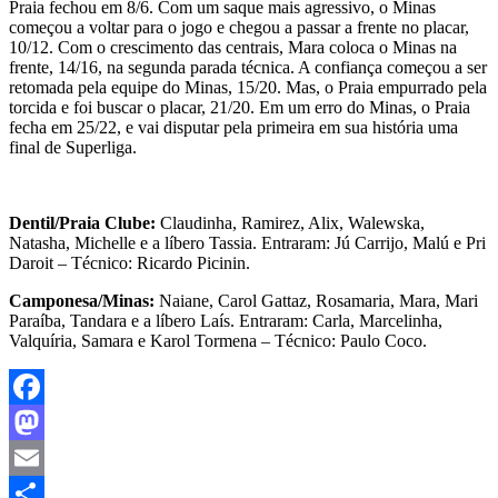
Praia fechou em 8/6. Com um saque mais agressivo, o Minas
começou a voltar para o jogo e chegou a passar a frente no placar,
10/12. Com o crescimento das centrais, Mara coloca o Minas na
frente, 14/16, na segunda parada técnica. A confiança começou a ser
retomada pela equipe do Minas, 15/20. Mas, o Praia empurrado pela
torcida e foi buscar o placar, 21/20. Em um erro do Minas, o Praia
fecha em 25/22, e vai disputar pela primeira em sua história uma
final de Superliga.
Dentil/Praia Clube:
Claudinha, Ramirez, Alix, Walewska,
Natasha, Michelle e a líbero Tassia. Entraram: Jú Carrijo, Malú e Pri
Daroit – Técnico: Ricardo Picinin.
Camponesa/Minas:
Naiane, Carol Gattaz, Rosamaria, Mara, Mari
Paraíba, Tandara e a líbero Laís. Entraram: Carla, Marcelinha,
Valquíria, Samara e Karol Tormena – Técnico: Paulo Coco.
Facebook
Mastodon
Email