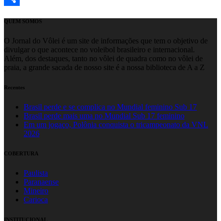
Share
QUEM SOMOS
O Jornal do Vôlei é um site de informações que tem o objetivo de
divulgar o que acontece no voleibol brasileiro e internacional.
Além, dos destaques, tanto no vôlei de quadra como no vôlei de
praia, a grande sacada de nosso site é a nossa biblioteca de A a Z
Recentes
Brasil perde e se complica no Mundial feminino Sub 17
Brasil perde mais uma no Mundial Sub 17 feminino
Em um jogaço, Polônia conquista o tricampeonato da VNL
2026
COBERTURA
Paulista
Paranaense
Mineiro
Carioca
INSTITUCIONAL