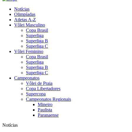
Notícias
Olimpíadas
Atletas A-Z
Vôlei Masculino
Copa Brasil
Superliga
Superliga B
Superliga C
Vôlei Feminino
Copa Brasil
Superliga
Superliga B
Superliga C
Campeonatos
Vôlei de Praia
Copa Libertadores
Supercopa
Campeonatos Regionais
Mineiro
Paulista
Paranaense
Notícias