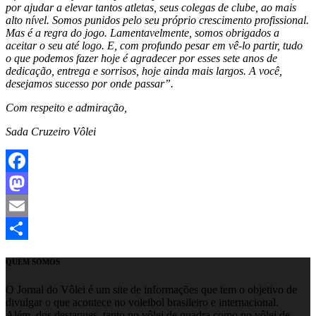
por ajudar a elevar tantos atletas, seus colegas de clube, ao mais
alto nível. Somos punidos pelo seu próprio crescimento profissional.
Mas é a regra do jogo. Lamentavelmente, somos obrigados a
aceitar o seu até logo. E, com profundo pesar em vê-lo partir, tudo
o que podemos fazer hoje é agradecer por esses sete anos de
dedicação, entrega e sorrisos, hoje ainda mais largos. A você,
desejamos sucesso por onde passar”.
Com respeito e admiração,
Sada Cruzeiro Vôlei
Facebook
Mastodon
Email
Share
QUEM SOMOS
O Jornal do Vôlei é um site de informações que tem o objetivo de
divulgar o que acontece no voleibol brasileiro e internacional.
Além, dos destaques, tanto no vôlei de quadra como no vôlei de