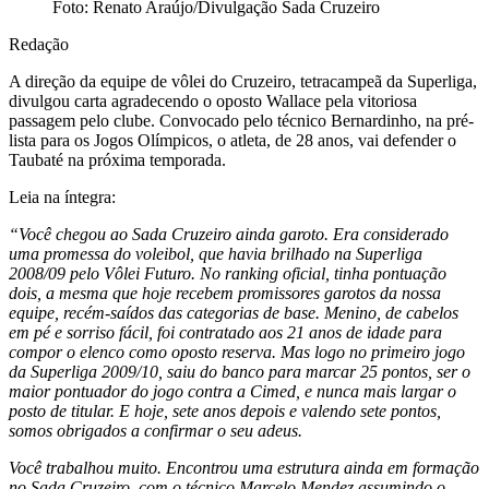
Foto: Renato Araújo/Divulgação Sada Cruzeiro
Redação
A direção da equipe de vôlei do Cruzeiro, tetracampeã da Superliga,
divulgou carta agradecendo o oposto Wallace pela vitoriosa
passagem pelo clube. Convocado pelo técnico Bernardinho, na pré-
lista para os Jogos Olímpicos, o atleta, de 28 anos, vai defender o
Taubaté na próxima temporada.
Leia na íntegra:
“Você chegou ao Sada Cruzeiro ainda garoto. Era considerado
uma promessa do voleibol, que havia brilhado na Superliga
2008/09 pelo Vôlei Futuro. No ranking oficial, tinha pontuação
dois, a mesma que hoje recebem promissores garotos da nossa
equipe, recém-saídos das categorias de base. Menino, de cabelos
em pé e sorriso fácil, foi contratado aos 21 anos de idade para
compor o elenco como oposto reserva. Mas logo no primeiro jogo
da Superliga 2009/10, saiu do banco para marcar 25 pontos, ser o
maior pontuador do jogo contra a Cimed, e nunca mais largar o
posto de titular. E hoje, sete anos depois e valendo sete pontos,
somos obrigados a confirmar o seu adeus.
Você trabalhou muito. Encontrou uma estrutura ainda em formação
no Sada Cruzeiro, com o técnico Marcelo Mendez assumindo o