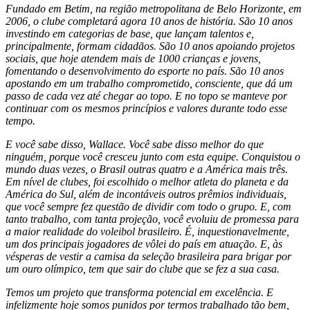
Fundado em Betim, na região metropolitana de Belo Horizonte, em
2006, o clube completará agora 10 anos de história. São 10 anos
investindo em categorias de base, que lançam talentos e,
principalmente, formam cidadãos. São 10 anos apoiando projetos
sociais, que hoje atendem mais de 1000 crianças e jovens,
fomentando o desenvolvimento do esporte no país. São 10 anos
apostando em um trabalho comprometido, consciente, que dá um
passo de cada vez até chegar ao topo. E no topo se manteve por
continuar com os mesmos princípios e valores durante todo esse
tempo.
E você sabe disso, Wallace. Você sabe disso melhor do que
ninguém, porque você cresceu junto com esta equipe. Conquistou o
mundo duas vezes, o Brasil outras quatro e a América mais três.
Em nível de clubes, foi escolhido o melhor atleta do planeta e da
América do Sul, além de incontáveis outros prêmios individuais,
que você sempre fez questão de dividir com todo o grupo. E, com
tanto trabalho, com tanta projeção, você evoluiu de promessa para
a maior realidade do voleibol brasileiro. É, inquestionavelmente,
um dos principais jogadores de vôlei do país em atuação. E, às
vésperas de vestir a camisa da seleção brasileira para brigar por
um ouro olímpico, tem que sair do clube que se fez a sua casa.
Temos um projeto que transforma potencial em excelência. E
infelizmente hoje somos punidos por termos trabalhado tão bem,