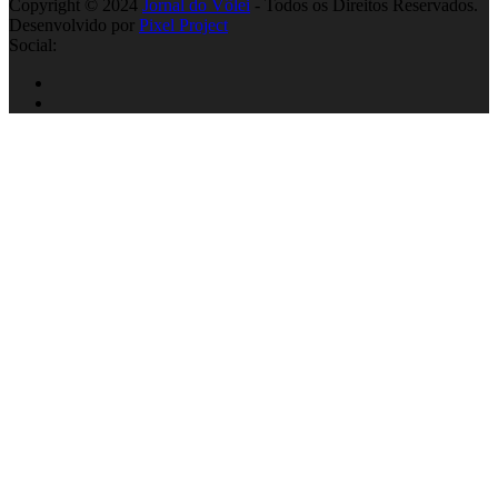
Copyright © 2024
Jornal do Vôlei
- Todos os Direitos Reservados.
Desenvolvido por
Pixel Project
Social: