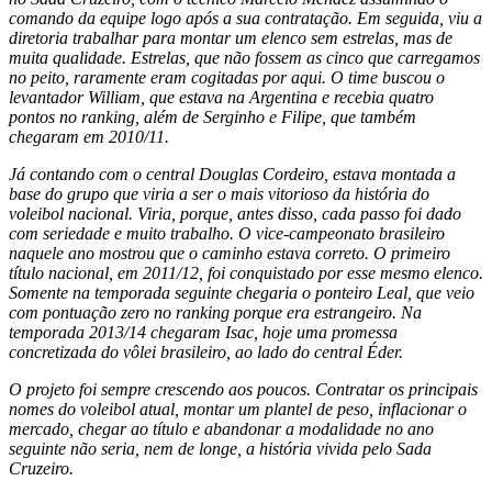
comando da equipe logo após a sua contratação. Em seguida, viu a
diretoria trabalhar para montar um elenco sem estrelas, mas de
muita qualidade. Estrelas, que não fossem as cinco que carregamos
no peito, raramente eram cogitadas por aqui. O time buscou o
levantador William, que estava na Argentina e recebia quatro
pontos no ranking, além de Serginho e Filipe, que também
chegaram em 2010/11.
Já contando com o central Douglas Cordeiro, estava montada a
base do grupo que viria a ser o mais vitorioso da história do
voleibol nacional. Viria, porque, antes disso, cada passo foi dado
com seriedade e muito trabalho. O vice-campeonato brasileiro
naquele ano mostrou que o caminho estava correto. O primeiro
título nacional, em 2011/12, foi conquistado por esse mesmo elenco.
Somente na temporada seguinte chegaria o ponteiro Leal, que veio
com pontuação zero no ranking porque era estrangeiro. Na
temporada 2013/14 chegaram Isac, hoje uma promessa
concretizada do vôlei brasileiro, ao lado do central Éder.
O projeto foi sempre crescendo aos poucos. Contratar os principais
nomes do voleibol atual, montar um plantel de peso, inflacionar o
mercado, chegar ao título e abandonar a modalidade no ano
seguinte não seria, nem de longe, a história vivida pelo Sada
Cruzeiro.