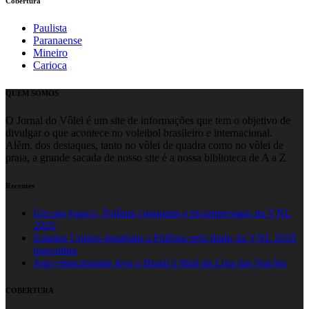
Cobertura
Paulista
Paranaense
Mineiro
Carioca
QUEM SOMOS
O Jornal do Vôlei é um site de informações que tem o objetivo de
divulgar o que acontece no voleibol brasileiro e internacional.
Além, dos destaques, tanto no vôlei de quadra como no vôlei de
praia, a grande sacada de nosso site é a nossa biblioteca de A a Z
Recentes
Em um jogaço, Polônia conquista o tricampeonato da VNL
2026
Estados Unidos desafiam a Polônia pelo título da VNL 2026
masculina
Jogo emocionante leva o Brasil à final da Liga das Nações
COBERTURA