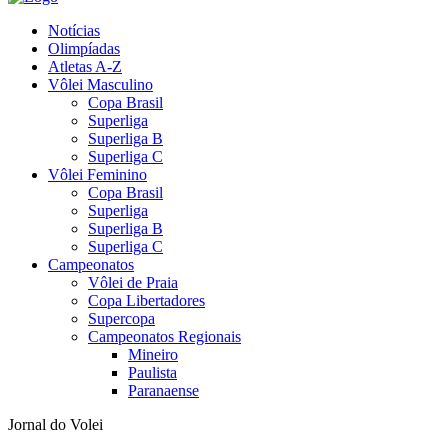
Notícias
Olimpíadas
Atletas A-Z
Vôlei Masculino
Copa Brasil
Superliga
Superliga B
Superliga C
Vôlei Feminino
Copa Brasil
Superliga
Superliga B
Superliga C
Campeonatos
Vôlei de Praia
Copa Libertadores
Supercopa
Campeonatos Regionais
Mineiro
Paulista
Paranaense
Jornal do Volei