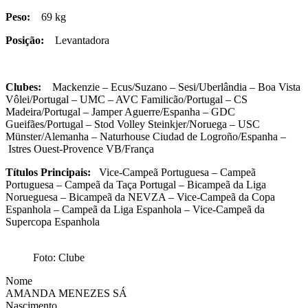
Peso:
69 kg
Posição:
Levantadora
Clubes:
Mackenzie – Ecus/Suzano – Sesi/Uberlândia – Boa Vista
Vôlei/Portugal – UMC – AVC Familicão/Portugal – CS
Madeira/Portugal – Jamper Aguerre/Espanha – GDC
Gueifães/Portugal – Stod Volley Steinkjer/Noruega – USC
Münster/Alemanha – Naturhouse Ciudad de Logroño/Espanha –
Istres Ouest-Provence VB/França
Títulos Principais:
Vice-Campeã Portuguesa – Campeã
Portuguesa – Campeã da Taça Portugal – Bicampeã da Liga
Norueguesa – Bicampeã da NEVZA – Vice-Campeã da Copa
Espanhola – Campeã da Liga Espanhola – Vice-Campeã da
Supercopa Espanhola
Foto: Clube
Nome
AMANDA MENEZES SÁ
Nascimento