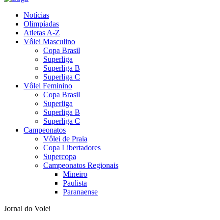
Notícias
Olimpíadas
Atletas A-Z
Vôlei Masculino
Copa Brasil
Superliga
Superliga B
Superliga C
Vôlei Feminino
Copa Brasil
Superliga
Superliga B
Superliga C
Campeonatos
Vôlei de Praia
Copa Libertadores
Supercopa
Campeonatos Regionais
Mineiro
Paulista
Paranaense
Jornal do Volei