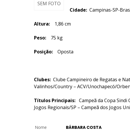
SEM FOTO
Cidade:
Campinas-SP-Brasi
Altura:
1,86 cm
Peso:
75 kg
Posição:
Oposta
Clubes:
Clube Campineiro de Regatas e Nata
Valinhos/Country – ACV/Unochapecó/Orbe
Títulos Principais:
Campeã da Copa Sindi 
Jogos Regionais/SP –
Campeã dos Jogos Uni
Nome
BÁRBARA COSTA