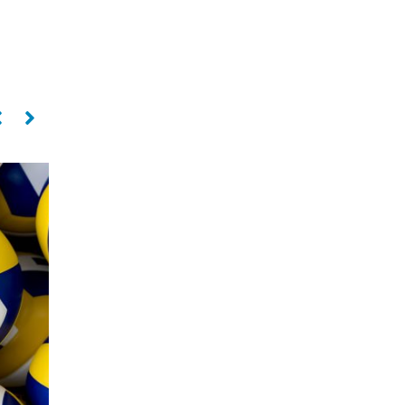
PAULO COCO
Oposto
SILVIO ROBERTO