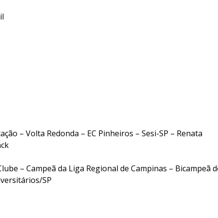
l
ção – Volta Redonda – EC Pinheiros – Sesi-SP – Renata
nck
Clube –
Campeã da Liga Regional de Campinas – Bic
ampeã d
versitários/SP