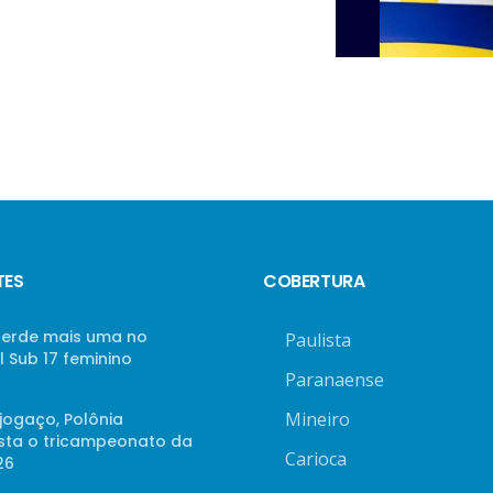
TES
COBERTURA
 perde mais uma no
Paulista
 Sub 17 feminino
Paranaense
Mineiro
jogaço, Polônia
sta o tricampeonato da
Carioca
26