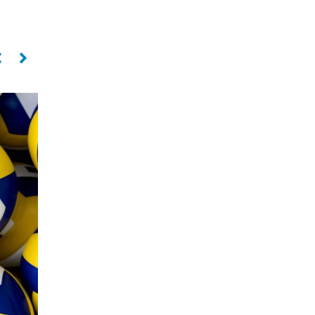
Levantador
Oposto
PAULO COCO
SILVIO ROBERTO