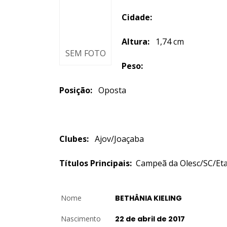
Cidade:
Altura:
1,74 cm
SEM FOTO
Peso:
Posição:
Oposta
Clubes:
Ajov/Joaçaba
Títulos Principais:
Campeã da Olesc/SC/Et
Nome
BETHÂNIA KIELING
Nascimento
22 de abril de 2017