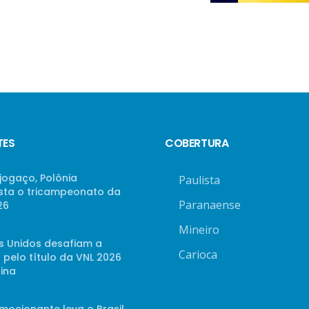
TES
COBERTURA
jogaço, Polônia
Paulista
sta o tricampeonato da
Paranaense
26
Mineiro
s Unidos desafiam a
Carioca
 pelo título da VNL 2026
ina