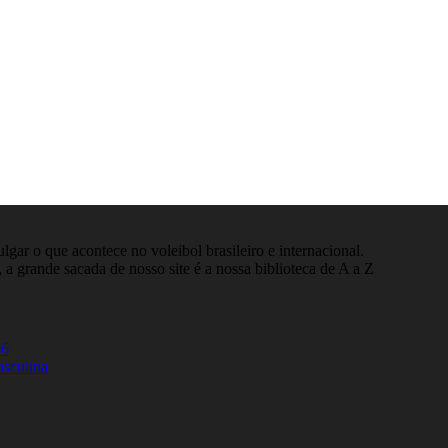
gar o que acontece no voleibol brasileiro e internacional.
 a grande sacada de nosso site é a nossa biblioteca de A a Z
26
asculina