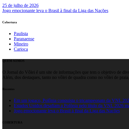
25 de julho de 2026
Jogo emocionante leva o Brasil à final da Liga das Nações
Cobertura
Paulista
Paranaense
Mineiro
Carioca
QUEM SOMOS
O Jornal do Vôlei é um site de informações que tem o objetivo de divul
Além, dos destaques, tanto no vôlei de quadra como no vôlei de praia,
Recentes
Em um jogaço, Polônia conquista o tricampeonato da VNL 20
Estados Unidos desafiam a Polônia pelo título da VNL 2026 m
Jogo emocionante leva o Brasil à final da Liga das Nações
COBERTURA