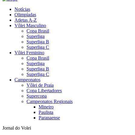
Notícias
Olimpíadas
Atletas A-Z
Vôlei Masculino
Copa Brasil
Superliga
Superliga B
Superliga C
Vôlei Feminino
Copa Brasil
Superliga
Superliga B
Superliga C
Campeonatos
Vôlei de Praia
Copa Libertadores
Supercopa
Campeonatos Regionais
Mineiro
Paulista
Paranaense
Jornal do Volei