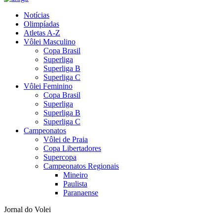
Notícias
Olimpíadas
Atletas A-Z
Vôlei Masculino
Copa Brasil
Superliga
Superliga B
Superliga C
Vôlei Feminino
Copa Brasil
Superliga
Superliga B
Superliga C
Campeonatos
Vôlei de Praia
Copa Libertadores
Supercopa
Campeonatos Regionais
Mineiro
Paulista
Paranaense
Jornal do Volei