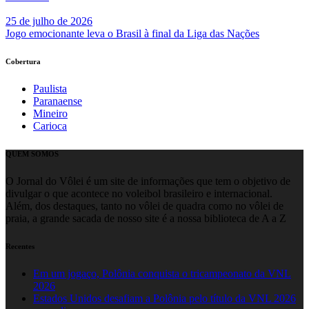
25 de julho de 2026
Jogo emocionante leva o Brasil à final da Liga das Nações
Cobertura
Paulista
Paranaense
Mineiro
Carioca
QUEM SOMOS
O Jornal do Vôlei é um site de informações que tem o objetivo de
divulgar o que acontece no voleibol brasileiro e internacional.
Além, dos destaques, tanto no vôlei de quadra como no vôlei de
praia, a grande sacada de nosso site é a nossa biblioteca de A a Z
Recentes
Em um jogaço, Polônia conquista o tricampeonato da VNL
2026
Estados Unidos desafiam a Polônia pelo título da VNL 2026