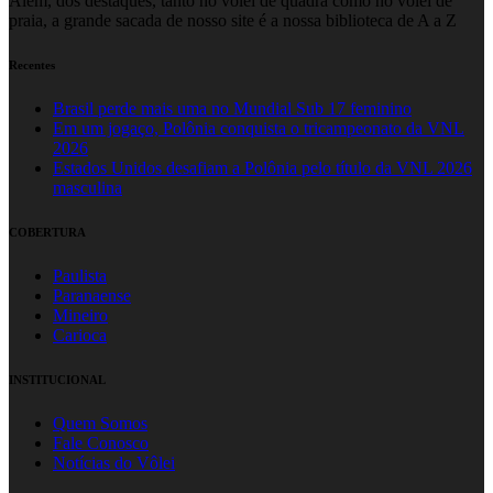
Além, dos destaques, tanto no vôlei de quadra como no vôlei de
praia, a grande sacada de nosso site é a nossa biblioteca de A a Z
Recentes
Brasil perde mais uma no Mundial Sub 17 feminino
Em um jogaço, Polônia conquista o tricampeonato da VNL
2026
Estados Unidos desafiam a Polônia pelo título da VNL 2026
masculina
COBERTURA
Paulista
Paranaense
Mineiro
Carioca
INSTITUCIONAL
Quem Somos
Fale Conosco
Notícias do Vôlei