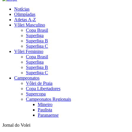
Notícias
Olimpíadas
Atletas A-Z
Vôlei Masculino
Copa Brasil
Superliga
Superliga B
Superliga C
Vôlei Feminino
Copa Brasil
Superliga
Superliga B
Superliga C
Campeonatos
Vôlei de Praia
Copa Libertadores
Supercopa
Campeonatos Regionais
Mineiro
Paulista
Paranaense
Jornal do Volei