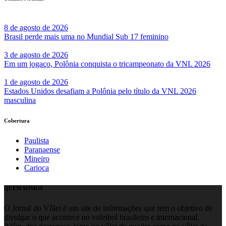
8 de agosto de 2026
Brasil perde mais uma no Mundial Sub 17 feminino
3 de agosto de 2026
Em um jogaço, Polônia conquista o tricampeonato da VNL 2026
1 de agosto de 2026
Estados Unidos desafiam a Polônia pelo título da VNL 2026
masculina
Cobertura
Paulista
Paranaense
Mineiro
Carioca
QUEM SOMOS
O Jornal do Vôlei é um site de informações que tem o objetivo de
divulgar o que acontece no voleibol brasileiro e internacional.