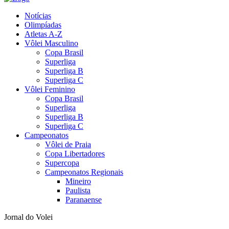
Notícias
Olimpíadas
Atletas A-Z
Vôlei Masculino
Copa Brasil
Superliga
Superliga B
Superliga C
Vôlei Feminino
Copa Brasil
Superliga
Superliga B
Superliga C
Campeonatos
Vôlei de Praia
Copa Libertadores
Supercopa
Campeonatos Regionais
Mineiro
Paulista
Paranaense
Jornal do Volei