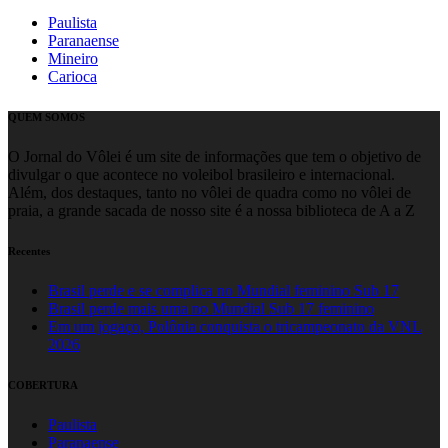
Paulista
Paranaense
Mineiro
Carioca
QUEM SOMOS
O Jornal do Vôlei é um site de informações que tem o objetivo de
divulgar o que acontece no voleibol brasileiro e internacional.
Além, dos destaques, tanto no vôlei de quadra como no vôlei de
praia, a grande sacada de nosso site é a nossa biblioteca de A a Z
Recentes
Brasil perde e se complica no Mundial feminino Sub 17
Brasil perde mais uma no Mundial Sub 17 feminino
Em um jogaço, Polônia conquista o tricampeonato da VNL
2026
COBERTURA
Paulista
Paranaense