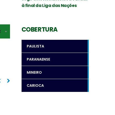
à final da Liga das Nações
Levantador
Oposto
COBERTURA
R
PAULISTA
SILVIO ROBERTO
PAULO COCO
PARANAENSE
MINEIRO
CARIOCA