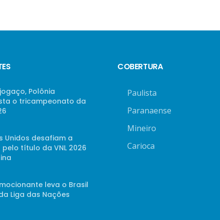
TES
COBERTURA
jogaço, Polônia
Paulista
sta o tricampeonato da
Paranaense
26
Mineiro
s Unidos desafiam a
Carioca
 pelo título da VNL 2026
ina
mocionante leva o Brasil
 da Liga das Nações