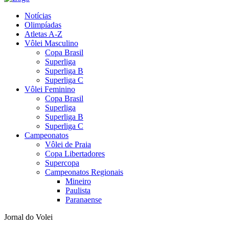
Notícias
Olimpíadas
Atletas A-Z
Vôlei Masculino
Copa Brasil
Superliga
Superliga B
Superliga C
Vôlei Feminino
Copa Brasil
Superliga
Superliga B
Superliga C
Campeonatos
Vôlei de Praia
Copa Libertadores
Supercopa
Campeonatos Regionais
Mineiro
Paulista
Paranaense
Jornal do Volei