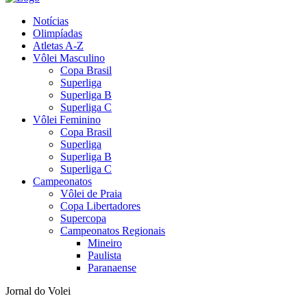
Notícias
Olimpíadas
Atletas A-Z
Vôlei Masculino
Copa Brasil
Superliga
Superliga B
Superliga C
Vôlei Feminino
Copa Brasil
Superliga
Superliga B
Superliga C
Campeonatos
Vôlei de Praia
Copa Libertadores
Supercopa
Campeonatos Regionais
Mineiro
Paulista
Paranaense
Jornal do Volei