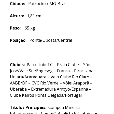
Cidade:
Patrocínio-MG-Brasil
Altura:
1,81 cm
Peso:
65 kg
Posição:
Ponta/Oposta/Central
Clubes:
Patrocínio TC – Praia Clube – São
José/Vale Sul/Engeseg – Franca – Piracicaba –
Uniara/Araraquara – Velo Clube Rio Claro –
AABB/DF – CVC Rio Verde – Vôlei Araporã –
Uberaba – Extremadura Arroyo/Espanha –
Clube Kairós Ponta Delgada/Portugal
Títulos
Principais:
Campeã Mineira
Infantojuvenil – Campeã Paulista Infantojuvenil –