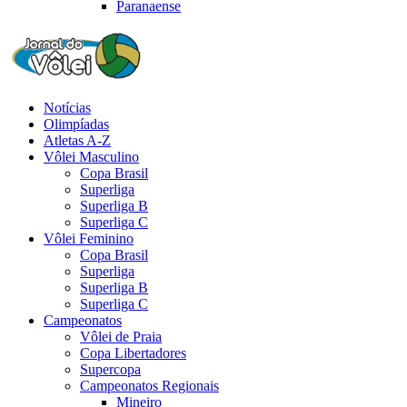
Paranaense
Notícias
Olimpíadas
Atletas A-Z
Vôlei Masculino
Copa Brasil
Superliga
Superliga B
Superliga C
Vôlei Feminino
Copa Brasil
Superliga
Superliga B
Superliga C
Campeonatos
Vôlei de Praia
Copa Libertadores
Supercopa
Campeonatos Regionais
Mineiro