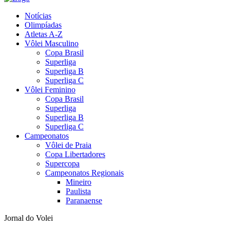
Notícias
Olimpíadas
Atletas A-Z
Vôlei Masculino
Copa Brasil
Superliga
Superliga B
Superliga C
Vôlei Feminino
Copa Brasil
Superliga
Superliga B
Superliga C
Campeonatos
Vôlei de Praia
Copa Libertadores
Supercopa
Campeonatos Regionais
Mineiro
Paulista
Paranaense
Jornal do Volei