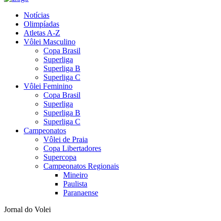
Notícias
Olimpíadas
Atletas A-Z
Vôlei Masculino
Copa Brasil
Superliga
Superliga B
Superliga C
Vôlei Feminino
Copa Brasil
Superliga
Superliga B
Superliga C
Campeonatos
Vôlei de Praia
Copa Libertadores
Supercopa
Campeonatos Regionais
Mineiro
Paulista
Paranaense
Jornal do Volei