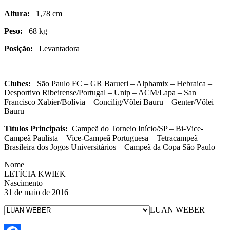
Altura:
1,78 cm
Peso:
68 kg
Posição:
Levantadora
Clubes:
São Paulo FC – GR Barueri – Alphamix – Hebraica –
Desportivo Ribeirense/Portugal – Unip – ACM/Lapa – San
Francisco Xabier/Bolívia – Concilig/Vôlei Bauru – Genter/Vôlei
Bauru
Títulos Principais:
Campeã do Torneio Início/SP – Bi-Vice-
Campeã Paulista – Vice-Campeã Portuguesa – Tetracampeã
Brasileira dos Jogos Universitários – Campeã da Copa São Paulo
Nome
LETÍCIA KWIEK
Nascimento
31 de maio de 2016
LUAN WEBER