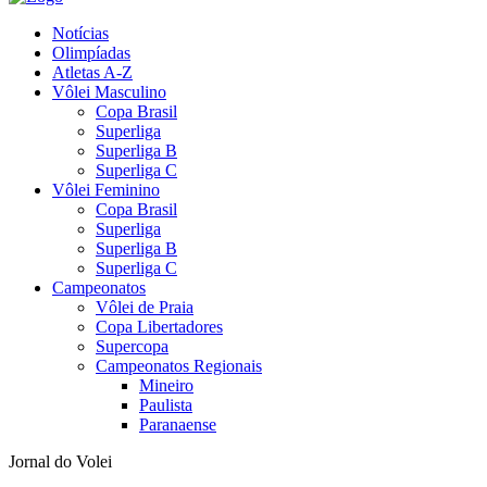
Notícias
Olimpíadas
Atletas A-Z
Vôlei Masculino
Copa Brasil
Superliga
Superliga B
Superliga C
Vôlei Feminino
Copa Brasil
Superliga
Superliga B
Superliga C
Campeonatos
Vôlei de Praia
Copa Libertadores
Supercopa
Campeonatos Regionais
Mineiro
Paulista
Paranaense
Jornal do Volei