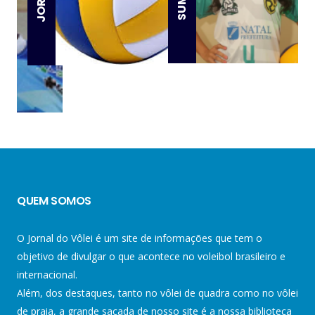
QUEM SOMOS
O Jornal do Vôlei é um site de informações que tem o
objetivo de divulgar o que acontece no voleibol brasileiro e
internacional.
Além, dos destaques, tanto no vôlei de quadra como no vôlei
de praia, a grande sacada de nosso site é a nossa biblioteca