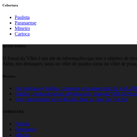
Cobertura
Paulista
Paranaense
Mineiro
Carioca
QUEM SOMOS
O Jornal do Vôlei é um site de informações que tem o objetivo de divul
Além, dos destaques, tanto no vôlei de quadra como no vôlei de praia,
Recentes
Em um jogaço, Polônia conquista o tricampeonato da VNL 20
Estados Unidos desafiam a Polônia pelo título da VNL 2026 m
Jogo emocionante leva o Brasil à final da Liga das Nações
COBERTURA
Paulista
Paranaense
Mineiro