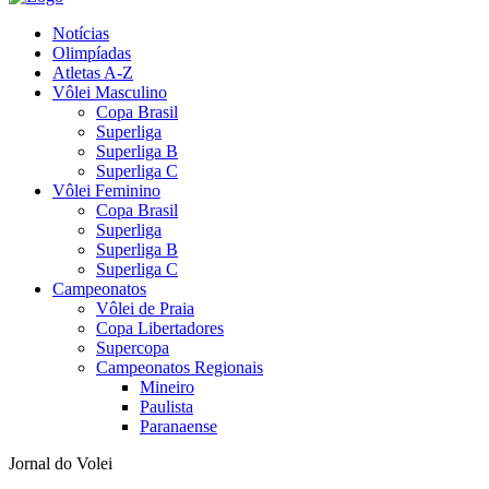
Notícias
Olimpíadas
Atletas A-Z
Vôlei Masculino
Copa Brasil
Superliga
Superliga B
Superliga C
Vôlei Feminino
Copa Brasil
Superliga
Superliga B
Superliga C
Campeonatos
Vôlei de Praia
Copa Libertadores
Supercopa
Campeonatos Regionais
Mineiro
Paulista
Paranaense
Jornal do Volei