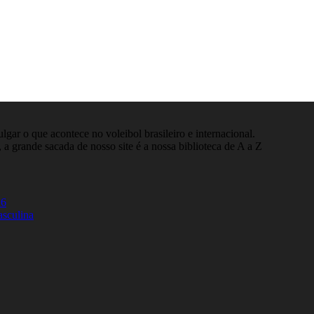
gar o que acontece no voleibol brasileiro e internacional.
 a grande sacada de nosso site é a nossa biblioteca de A a Z
26
asculina