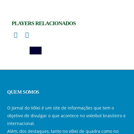
HELOISA NIESPODZINSKI
JORDANA GUILLANTE
SUMATRA RAIANY
SILVIO ROBERTO
Líbero
ZÉ (José Geraldo)
PAULO COCO
HENRY
PLAYERS RELACIONADOS
QUEM SOMOS
O Jornal do Vôlei é um site de informações que tem o
objetivo de divulgar o que acontece no voleibol brasileiro e
internacional.
Além, dos destaques, tanto no vôlei de quadra como no