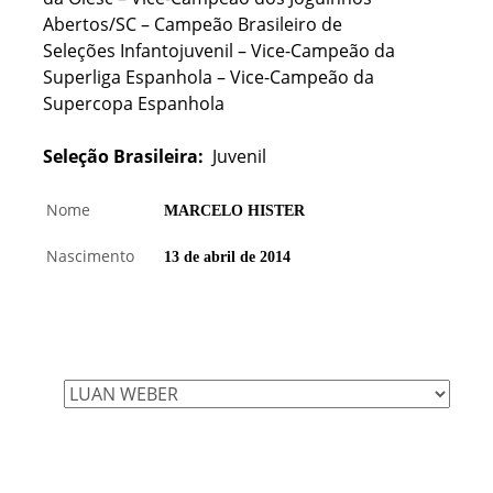
Abertos/SC – Campeão Brasileiro de
Seleções Infantojuvenil – Vice-Campeão da
Superliga Espanhola – Vice-Campeão da
Supercopa Espanhola
Seleção Brasileira:
Juvenil
Nome
MARCELO HISTER
Nascimento
13 de abril de 2014
Técnico
Líbero
Levantadora
Oposta
KADYLAC (Luis Carlos Rodrigues)
Levantador
Oposto
Levantador