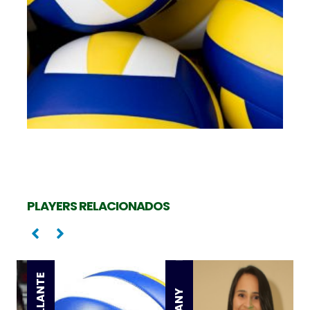
K
PLAYERS RELACIONADOS
Levantadora
Oposta