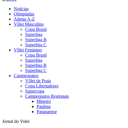
Notícias
Olimpíadas
Atletas A-Z
Vôlei Masculino
Copa Brasil
Superliga
Superliga B
Superliga C
Vôlei Feminino
Copa Brasil
Superliga
Superliga B
Superliga C
Campeonatos
Vôlei de Praia
Copa Libertadores
Supercopa
Campeonatos Regionais
Mineiro
Paulista
Paranaense
Jornal do Volei