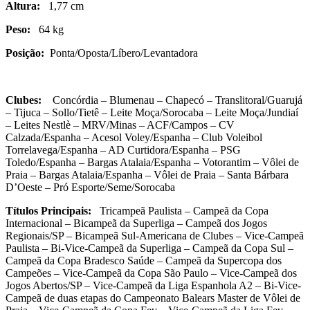
Altura:
1,77 cm
Peso:
64 kg
Posição:
Ponta/Oposta/Líbero/Levantadora
Clubes:
Concórdia – Blumenau – Chapecó – Translitoral/Guarujá
– Tijuca – Sollo/Tietê – Leite Moça/Sorocaba – Leite Moça/Jundiaí
– Leites Nestlè – MRV/Minas – ACF/Campos – CV
Calzada/Espanha – Acesol Voley/Espanha – Club Voleibol
Torrelavega/Espanha – AD Curtidora/Espanha – PSG
Toledo/Espanha – Bargas Atalaia/Espanha – Votorantim – Vôlei de
Praia – Bargas Atalaia/Espanha – Vôlei de Praia – Santa Bárbara
D’Oeste – Pró Esporte/Seme/Sorocaba
Títulos Principais:
Tri
c
ampeã Paulista – Campeã da Copa
Internacional – Bicampeã da Superliga –
Campeã dos Jogos
Regionais/SP – Bicampeã Sul-Americana de Clubes – Vice-Campeã
Paulista – Bi-Vice-Campeã da Superliga – Campeã da Copa Sul –
Campeã da Copa Bradesco Saúde – Campeã da Supercopa dos
Campeões – Vice-Campeã da Copa São Paulo – Vice-Campeã dos
Jogos Abertos/SP – Vice-Campeã da Liga Espanhola A2 – Bi-Vice-
Campeã de duas etapas do Campeonato Balears Master de Vôlei de