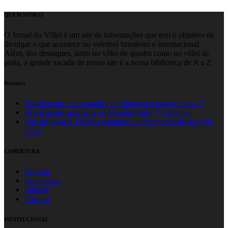
QUEM SOMOS
O Jornal do Vôlei é um site de informações que tem o objetivo de
divulgar o que acontece no voleibol brasileiro e internacional.
Além, dos destaques, tanto no vôlei de quadra como no vôlei de
praia, a grande sacada de nosso site é a nossa biblioteca de A a Z
Recentes
Brasil perde e se complica no Mundial feminino Sub 17
Brasil perde mais uma no Mundial Sub 17 feminino
Em um jogaço, Polônia conquista o tricampeonato da VNL
2026
COBERTURA
Paulista
Paranaense
Mineiro
Carioca
INSTITUCIONAL