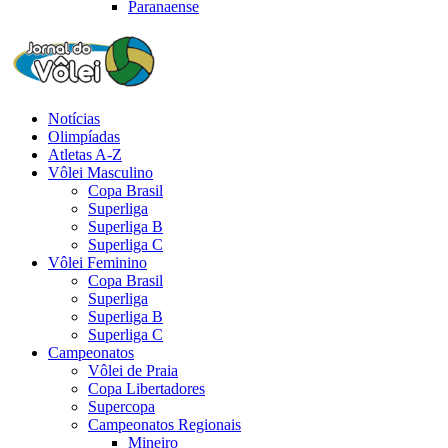
Paranaense
Notícias
Olimpíadas
Atletas A-Z
Vôlei Masculino
Copa Brasil
Superliga
Superliga B
Superliga C
Vôlei Feminino
Copa Brasil
Superliga
Superliga B
Superliga C
Campeonatos
Vôlei de Praia
Copa Libertadores
Supercopa
Campeonatos Regionais
Mineiro