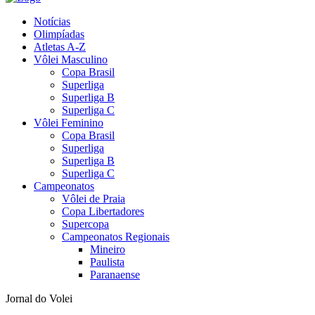
Notícias
Olimpíadas
Atletas A-Z
Vôlei Masculino
Copa Brasil
Superliga
Superliga B
Superliga C
Vôlei Feminino
Copa Brasil
Superliga
Superliga B
Superliga C
Campeonatos
Vôlei de Praia
Copa Libertadores
Supercopa
Campeonatos Regionais
Mineiro
Paulista
Paranaense
Jornal do Volei