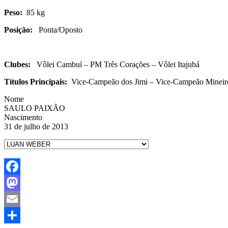
Peso:
85 kg
Posição:
Ponta/Oposto
Clubes:
Vôlei Cambuí – PM Três Corações – Vôlei Itajubá
Títulos Principais:
Vice-Campeão dos Jimi – Vice-Campeão Mineiro
Nome
SAULO PAIXÃO
Nascimento
31 de julho de 2013
Facebook
Mastodon
Email