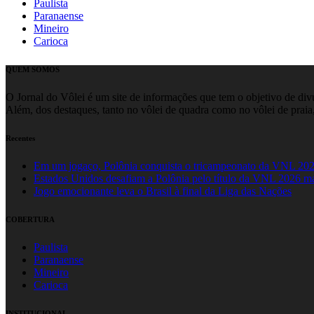
Paulista
Paranaense
Mineiro
Carioca
QUEM SOMOS
O Jornal do Vôlei é um site de informações que tem o objetivo de divul
Além, dos destaques, tanto no vôlei de quadra como no vôlei de praia,
Recentes
Em um jogaço, Polônia conquista o tricampeonato da VNL 20
Estados Unidos desafiam a Polônia pelo título da VNL 2026 m
Jogo emocionante leva o Brasil à final da Liga das Nações
COBERTURA
Paulista
Paranaense
Mineiro
Carioca
INSTITUCIONAL