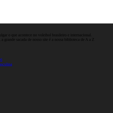
gar o que acontece no voleibol brasileiro e internacional.
 a grande sacada de nosso site é a nossa biblioteca de A a Z
26
asculina