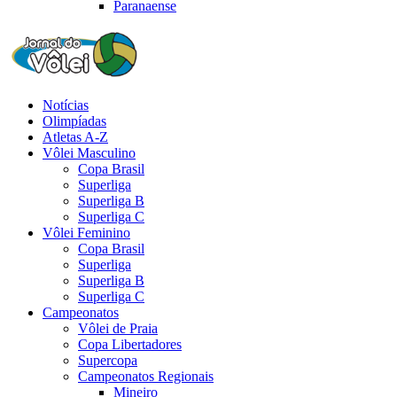
Paranaense
Notícias
Olimpíadas
Atletas A-Z
Vôlei Masculino
Copa Brasil
Superliga
Superliga B
Superliga C
Vôlei Feminino
Copa Brasil
Superliga
Superliga B
Superliga C
Campeonatos
Vôlei de Praia
Copa Libertadores
Supercopa
Campeonatos Regionais
Mineiro