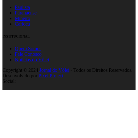
Paulista
Paranaense
Mineiro
Carioca
INSTITUCIONAL
Quem Somos
Fale Conosco
Notícias do Vôlei
Copyright © 2024
Jornal do Vôlei
- Todos os Direitos Reservados.
Desenvolvido por
Pixel Project
Social: