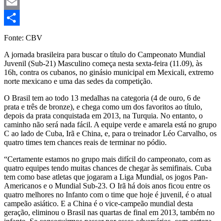
Mastodon
Email
Share
Fonte: CBV
A jornada brasileira para buscar o título do Campeonato Mundial
Juvenil (Sub-21) Masculino começa nesta sexta-feira (11.09), às
16h, contra os cubanos, no ginásio municipal em Mexicali, extremo
norte mexicano e uma das sedes da competição.
O Brasil tem ao todo 13 medalhas na categoria (4 de ouro, 6 de
prata e três de bronze), e chega como um dos favoritos ao título,
depois da prata conquistada em 2013, na Turquia. No entanto, o
caminho não será nada fácil. A equipe verde e amarela está no grupo
C ao lado de Cuba, Irã e China, e, para o treinador Léo Carvalho, os
quatro times tem chances reais de terminar no pódio.
“Certamente estamos no grupo mais difícil do campeonato, com as
quatro equipes tendo muitas chances de chegar às semifinais. Cuba
tem como base atletas que jogaram a Liga Mundial, os jogos Pan-
Americanos e o Mundial Sub-23. O Irã há dois anos ficou entre os
quatro melhores no Infanto com o time que hoje é juvenil, é o atual
campeão asiático. E a China é o vice-campeão mundial desta
geração, eliminou o Brasil nas quartas de final em 2013, também no