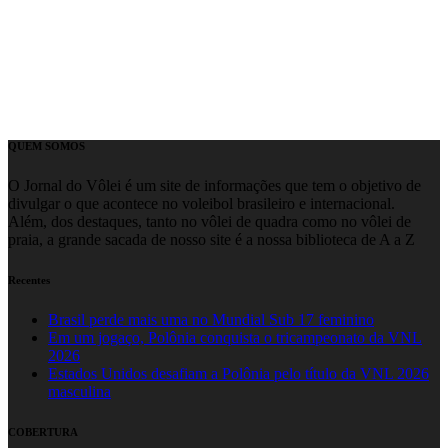
QUEM SOMOS
O Jornal do Vôlei é um site de informações que tem o objetivo de
divulgar o que acontece no voleibol brasileiro e internacional.
Além, dos destaques, tanto no vôlei de quadra como no vôlei de
praia, a grande sacada de nosso site é a nossa biblioteca de A a Z
Recentes
Brasil perde mais uma no Mundial Sub 17 feminino
Em um jogaço, Polônia conquista o tricampeonato da VNL
2026
Estados Unidos desafiam a Polônia pelo título da VNL 2026
masculina
COBERTURA