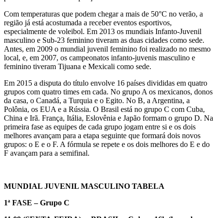
Com temperaturas que podem chegar a mais de 50°C no verão, a
região já está acostumada a receber eventos esportivos,
especialmente de voleibol. Em 2013 os mundiais Infanto-Juvenil
masculino e Sub-23 feminino tiveram as duas cidades como sede.
Antes, em 2009 o mundial juvenil feminino foi realizado no mesmo
local, e, em 2007, os campeonatos infanto-juvenis masculino e
feminino tiveram Tijuana e Mexicali como sede.
Em 2015 a disputa do título envolve 16 países divididas em quatro
grupos com quatro times em cada. No grupo A os mexicanos, donos
da casa, o Canadá, a Turquia e o Egito. No B, a Argentina, a
Polônia, os EUA e a Rússia. O Brasil está no grupo C com Cuba,
China e Irã. França, Itália, Eslovênia e Japão formam o grupo D. Na
primeira fase as equipes de cada grupo jogam entre si e os dois
melhores avançam para a etapa seguinte que formará dois novos
grupos: o E e o F. A fórmula se repete e os dois melhores do E e do
F avançam para a semifinal.
MUNDIAL JUVENIL MASCULINO TABELA
1ª FASE – Grupo C