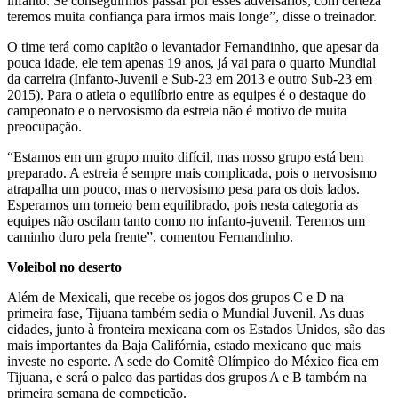
infanto. Se conseguirmos passar por esses adversários, com certeza
teremos muita confiança para irmos mais longe”, disse o treinador.
O time terá como capitão o levantador Fernandinho, que apesar da
pouca idade, ele tem apenas 19 anos, já vai para o quarto Mundial
da carreira (Infanto-Juvenil e Sub-23 em 2013 e outro Sub-23 em
2015). Para o atleta o equilíbrio entre as equipes é o destaque do
campeonato e o nervosismo da estreia não é motivo de muita
preocupação.
“Estamos em um grupo muito difícil, mas nosso grupo está bem
preparado. A estreia é sempre mais complicada, pois o nervosismo
atrapalha um pouco, mas o nervosismo pesa para os dois lados.
Esperamos um torneio bem equilibrado, pois nesta categoria as
equipes não oscilam tanto como no infanto-juvenil. Teremos um
caminho duro pela frente”, comentou Fernandinho.
Voleibol no deserto
Além de Mexicali, que recebe os jogos dos grupos C e D na
primeira fase, Tijuana também sedia o Mundial Juvenil. As duas
cidades, junto à fronteira mexicana com os Estados Unidos, são das
mais importantes da Baja Califórnia, estado mexicano que mais
investe no esporte. A sede do Comitê Olímpico do México fica em
Tijuana, e será o palco das partidas dos grupos A e B também na
primeira semana de competição.