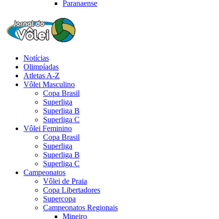
Paranaense
Notícias
Olimpíadas
Atletas A-Z
Vôlei Masculino
Copa Brasil
Superliga
Superliga B
Superliga C
Vôlei Feminino
Copa Brasil
Superliga
Superliga B
Superliga C
Campeonatos
Vôlei de Praia
Copa Libertadores
Supercopa
Campeonatos Regionais
Mineiro