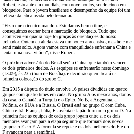
Robert, estreante em mundiais, com nove pontos, sendo cinco em
bloqueios. Para o jovem brasiliense o desempenho da equipe foi um
reflexo da tática usada pelo treinador.
“Fiz o que o técnico mandou. Estudamos bem o time, e
conseguimos acertar bem a marcação do bloqueio. Tudo que
aconteceu em quadra hoje foi graças às orientações do nosso
treinador. Ontem eu ainda estava um pouco apreensivo, mas hoje me
senti mais solto. Agora vamos com tranquilidade enfrentar a China e
tentar uma nova vitória”, disse Robert.
O próximo adversário do Brasil será a China, que também venceu
os dois primeiros duelos. As esquipes se enfrentarão neste domingo
(13.09), às 23h (hora de Brasília), e decidirão quem ficará na
primeira colocação do grupo C.
Em 2015 a disputa do título envolve 16 países divididas em quatro
grupos com quatro times em cada. No grupo A os mexicanos, donos
da casa, o Canadá, a Turquia e o Egito. No B, a Argentina, a
Polônia, os EUA e a Rússia. O Brasil está no grupo C com Cuba,
China e Irã. França, Itália, Eslovênia e Japão formam o grupo D. Na
primeira fase as equipes de cada grupo jogam entre si e os dois
melhores avançam para a etapa seguinte que formará dois novos
grupos: o E e o F. A fórmula se repete e os dois melhores do E e do
F avançam para a semifinal.