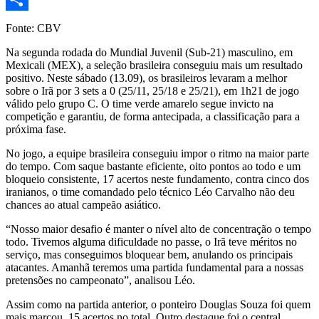
Share
Fonte: CBV
Na segunda rodada do Mundial Juvenil (Sub-21) masculino, em
Mexicali (MEX), a seleção brasileira conseguiu mais um resultado
positivo. Neste sábado (13.09), os brasileiros levaram a melhor
sobre o Irã por 3 sets a 0 (25/11, 25/18 e 25/21), em 1h21 de jogo
válido pelo grupo C. O time verde amarelo segue invicto na
competição e garantiu, de forma antecipada, a classificação para a
próxima fase.
No jogo, a equipe brasileira conseguiu impor o ritmo na maior parte
do tempo. Com saque bastante eficiente, oito pontos ao todo e um
bloqueio consistente, 17 acertos neste fundamento, contra cinco dos
iranianos, o time comandado pelo técnico Léo Carvalho não deu
chances ao atual campeão asiático.
“Nosso maior desafio é manter o nível alto de concentração o tempo
todo. Tivemos alguma dificuldade no passe, o Irã teve méritos no
serviço, mas conseguimos bloquear bem, anulando os principais
atacantes. Amanhã teremos uma partida fundamental para a nossas
pretensões no campeonato”, analisou Léo.
Assim como na partida anterior, o ponteiro Douglas Souza foi quem
mais marcou, 15 acertos no total. Outro destaque foi o central