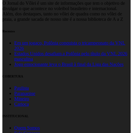
O Jornal do Vôlei é um site de informações que tem o objetivo de
divulgar o que acontece no voleibol brasileiro e internacional.
Além, dos destaques, tanto no vôlei de quadra como no vôlei de
praia, a grande sacada de nosso site é a nossa biblioteca de A a Z
Recentes
Em um jogaço, Polônia conquista o tricampeonato da VNL
2026
Estados Unidos desafiam a Polônia pelo título da VNL 2026
masculina
Jogo emocionante leva o Brasil à final da Liga das Nações
COBERTURA
Paulista
Paranaense
Mineiro
Carioca
INSTITUCIONAL
Quem Somos