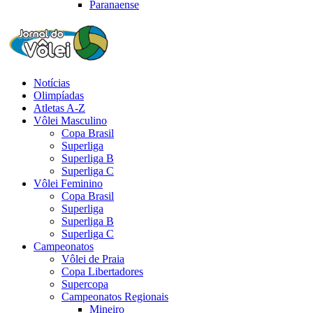
Paranaense
Notícias
Olimpíadas
Atletas A-Z
Vôlei Masculino
Copa Brasil
Superliga
Superliga B
Superliga C
Vôlei Feminino
Copa Brasil
Superliga
Superliga B
Superliga C
Campeonatos
Vôlei de Praia
Copa Libertadores
Supercopa
Campeonatos Regionais
Mineiro