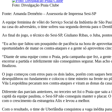
Foto: Divulgação Praia Clube
Fonte: Amanda Demétrio – Assessoria de Imprensa Sesi-SP
A equipe feminina de vôlei do Serviço Social da Indústria de São Paul
na casa do adversário, o time sofreu sua segunda derrota para o Dentil
Ao final do jogo, o técnico do Sesi-SP, Giuliano Ribas, o Juba, ponto
“Eu acho que faltou um pouquinho de paciência na hora de aproveitar 
oportunidades de matar os contra-ataques e a gente só aproveitou cinc
“Diante de uma equipe como o Praia, pela campanha que fez, a gente 
encerrar a partida e infelizmente não conseguimos segurar. Mas acho 
finalizou.
O jogo começou com erros para os dois lados, porém com saques bem co
desequilibrou no fundamento e colocou o time mineiro na frente no pl
Vila Leopoldina pecaram nos contra-ataques e viram as donas da casa 
Diferente das parciais anteriores, no terceiro set foi o Praia que sa
capitã da equipe paulista, o Sesi-SP não conseguiu manter o placar. O
com o crescimento da estrangeira Alix e levou a melhor.
Com o resultado, o time de Uberlândia conquistou a vaga inédita par