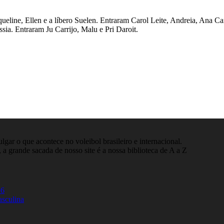
ueline, Ellen e a líbero Suelen. Entraram Carol Leite, Andreia, Ana 
sia. Entraram Ju Carrijo, Malu e Pri Daroit.
gar o que acontece no voleibol brasileiro e internacional.
 a grande sacada de nosso site é a nossa biblioteca de A a Z
26
asculina