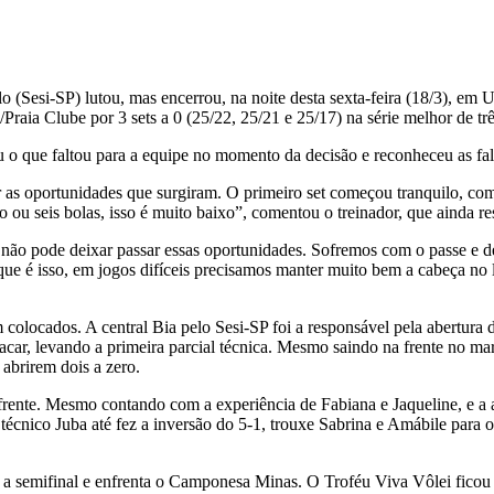
o (Sesi-SP) lutou, mas encerrou, na noite desta sexta-feira (18/3), em
/Praia Clube por 3 sets a 0 (25/22, 25/21 e 25/17) na série melhor de tr
u o que faltou para a equipe no momento da decisão e reconheceu as fal
as oportunidades que surgiram. O primeiro set começou tranquilo, com 
o ou seis bolas, isso é muito baixo”, comentou o treinador, que ainda re
não pode deixar passar essas oportunidades. Sofremos com o passe e dep
que é isso, em jogos difíceis precisamos manter muito bem a cabeça no 
locados. A central Bia pelo Sesi-SP foi a responsável pela abertura d
acar, levando a primeira parcial técnica. Mesmo saindo na frente no ma
abrirem dois a zero.
iu a frente. Mesmo contando com a experiência de Fabiana e Jaqueline, e
 técnico Juba até fez a inversão do 5-1, trouxe Sabrina e Amábile para 
a a semifinal e enfrenta o Camponesa Minas. O Troféu Viva Vôlei ficou