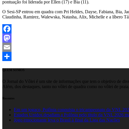
pontuação foi liderada por Ellen (17) e Bia (11).
O Sesi-SP entrou em quadra com Pri Heldes, Dayse, Fabiana, Bia, Jaq
Claudinha, Ramirez, Walewska, Natasha, Alix, Michelle e a líbero Tás
Facebook
Mastodon
Email
Share
QUEM SOMOS
O Jornal do Vôlei é um site de informações que tem o objetivo de divul
Além, dos destaques, tanto no vôlei de quadra como no vôlei de praia,
Recentes
Em um jogaço, Polônia conquista o tricampeonato da VNL 20
Estados Unidos desafiam a Polônia pelo título da VNL 2026 m
Jogo emocionante leva o Brasil à final da Liga das Nações