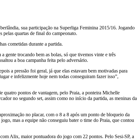
 Uberlândia, sua participação na Superliga Feminina 2015/16. Jogando
ês pelas quartas de final do campeonato.
has cometidas durante a partida.
a gente trocando bem as bolas, só que tivemos vinte e três
ssaltou a boa campanha feita pelo adversário.
ois a pressão foi geral, já que elas estavam bem motivadas para
lugar e infelizmente hoje nem todas conseguiram fazer isso”,
e quatro pontos de vantagem, pelo Praia, a ponteira Michelle
rcador no segundo set, assim como no início da partida, as meninas da
 a aproximação no placar, com o 8 a 8 após um ponto de bloqueio da
o jogo, mas a equipe não conseguiu bater o time do Praia, que contou
 com Alix, maior pontuadora do jogo com 22 pontos. Pelo Sesi-SP, a