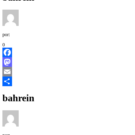
por:
0
Facebook
Mastodon
Email
Share
bahrein