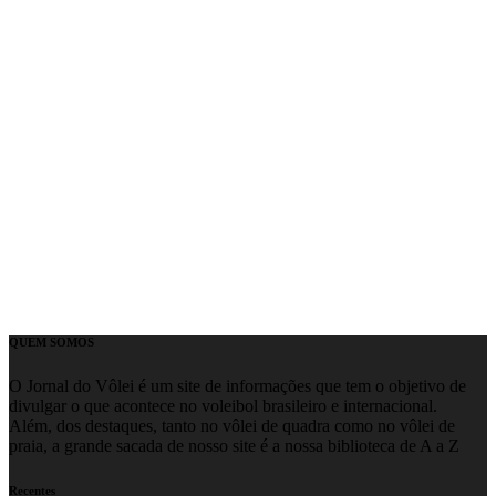
QUEM SOMOS
O Jornal do Vôlei é um site de informações que tem o objetivo de
divulgar o que acontece no voleibol brasileiro e internacional.
Além, dos destaques, tanto no vôlei de quadra como no vôlei de
praia, a grande sacada de nosso site é a nossa biblioteca de A a Z
Recentes