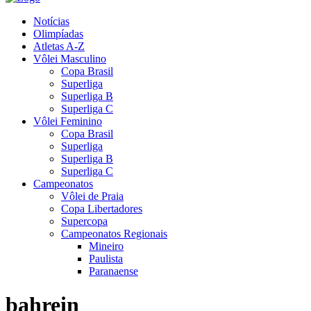
Notícias
Olimpíadas
Atletas A-Z
Vôlei Masculino
Copa Brasil
Superliga
Superliga B
Superliga C
Vôlei Feminino
Copa Brasil
Superliga
Superliga B
Superliga C
Campeonatos
Vôlei de Praia
Copa Libertadores
Supercopa
Campeonatos Regionais
Mineiro
Paulista
Paranaense
bahrein