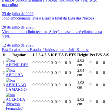
Estados Unidos desafiam a Polônia pelo título da VNL 2026
masculina
25 de julho de 2026
Jogo emocionante leva o Brasil à final da Liga das Nações
20 de julho de 2026
Vivendo um declínio técnico, Seleção masculina é eliminada na
VNL
12 de julho de 2026
Brasil cai para os Estados Unidos e perde Julia Kudiess
#
Jogador
1
2
3
4
5
S
K
E
TA
B
PTS
Height
Pct
B/S
A/S
2,02
1
0
0
0
0
0
0
0
0
0
0
0
0
0
0
ABENILDES
cm
2,04
2
0
0
0
0
0
0
0
0
0
0
0
0
0
0
ABOUBA
cm
1,98
3
ABRHAAO
0
0
0
0
0
0
0
0
0
0
0
0
0
0
cm
CAMARGO
ACEROLA
2,02
4
0
0
0
0
0
0
0
0
0
0
0
0
0
0
(Newton
cm
Fernandes)