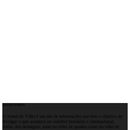
QUEM SOMOS
O Jornal do Vôlei é um site de informações que tem o objetivo de
divulgar o que acontece no voleibol brasileiro e internacional.
Além, dos destaques, tanto no vôlei de quadra como no vôlei de