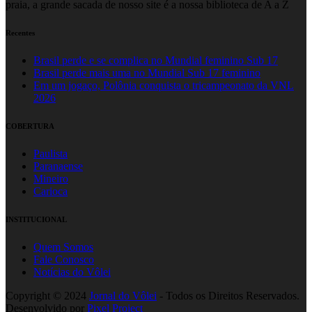
praia, a grande sacada de nosso site é a nossa biblioteca de A a Z
Recentes
Brasil perde e se complica no Mundial feminino Sub 17
Brasil perde mais uma no Mundial Sub 17 feminino
Em um jogaço, Polônia conquista o tricampeonato da VNL
2026
COBERTURA
Paulista
Paranaense
Mineiro
Carioca
INSTITUCIONAL
Quem Somos
Fale Conosco
Notícias do Vôlei
Copyright © 2024
Jornal do Vôlei
- Todos os Direitos Reservados.
Desenvolvido por
Pixel Project