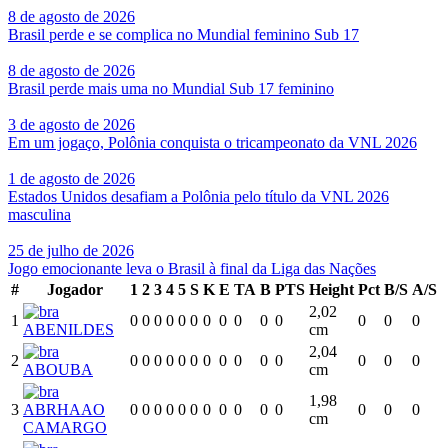
8 de agosto de 2026
Brasil perde e se complica no Mundial feminino Sub 17
8 de agosto de 2026
Brasil perde mais uma no Mundial Sub 17 feminino
3 de agosto de 2026
Em um jogaço, Polônia conquista o tricampeonato da VNL 2026
1 de agosto de 2026
Estados Unidos desafiam a Polônia pelo título da VNL 2026
masculina
25 de julho de 2026
Jogo emocionante leva o Brasil à final da Liga das Nações
#
Jogador
1
2
3
4
5
S
K
E
TA
B
PTS
Height
Pct
B/S
A/S
2,02
1
0
0
0
0
0
0
0
0
0
0
0
0
0
0
ABENILDES
cm
2,04
2
0
0
0
0
0
0
0
0
0
0
0
0
0
0
ABOUBA
cm
1,98
3
ABRHAAO
0
0
0
0
0
0
0
0
0
0
0
0
0
0
cm
CAMARGO