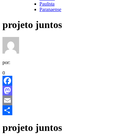
Paulista
Paranaense
projeto juntos
por:
0
Facebook
Mastodon
Email
Share
projeto juntos