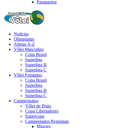
Paranaense
Notícias
Olimpíadas
Atletas A-Z
Vôlei Masculino
Copa Brasil
Superliga
Superliga B
Superliga C
Vôlei Feminino
Copa Brasil
Superliga
Superliga B
Superliga C
Campeonatos
Vôlei de Praia
Copa Libertadores
Supercopa
Campeonatos Regionais
Mineiro