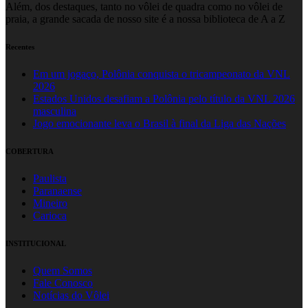
Além, dos destaques, tanto no vôlei de quadra como no vôlei de
praia, a grande sacada de nosso site é a nossa biblioteca de A a Z
Recentes
Em um jogaço, Polônia conquista o tricampeonato da VNL
2026
Estados Unidos desafiam a Polônia pelo título da VNL 2026
masculina
Jogo emocionante leva o Brasil à final da Liga das Nações
COBERTURA
Paulista
Paranaense
Mineiro
Carioca
INSTITUCIONAL
Quem Somos
Fale Conosco
Notícias do Vôlei