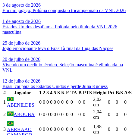
3 de agosto de 2026
Em um jogaço, Polônia conquista o tricampeonato da VNL 2026
1 de agosto de 2026
Estados Unidos desafiam a Polônia pelo título da VNL 2026
masculina
25 de julho de 2026
Jogo emocionante leva o Brasil à final da Liga das Nações
20 de julho de 2026
Vivendo um declínio técnico, Seleção masculina é eliminada na
VNL
12 de julho de 2026
Brasil cai para os Estados Unidos e perde Julia Kudiess
#
Jogador
1
2
3
4
5
S
K
E
TA
B
PTS
Height
Pct
B/S
A/S
2,02
1
0
0
0
0
0
0
0
0
0
0
0
0
0
0
cm
ABENILDES
2,04
2
ABOUBA
0
0
0
0
0
0
0
0
0
0
0
0
0
0
cm
1,98
3
0
0
0
0
0
0
0
0
0
0
0
0
0
0
ABRHAAO
cm
CAMARGO