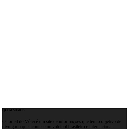
QUEM SOMOS
O Jornal do Vôlei é um site de informações que tem o objetivo de
divulgar o que acontece no voleibol brasileiro e internacional.