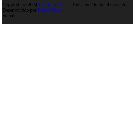
Copyright © 2024
Jornal do Vôlei
- Todos os Direitos Reservados.
Desenvolvido por
Pixel Project
Social: