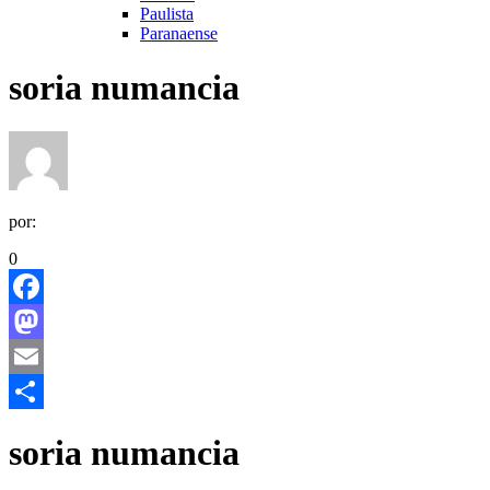
Paulista
Paranaense
soria numancia
por:
0
Facebook
Mastodon
Email
Share
soria numancia