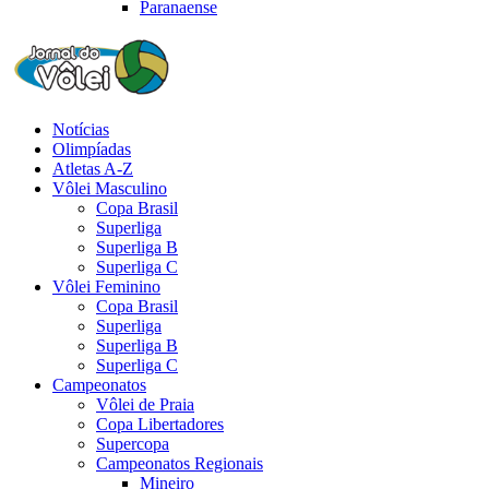
Paranaense
Notícias
Olimpíadas
Atletas A-Z
Vôlei Masculino
Copa Brasil
Superliga
Superliga B
Superliga C
Vôlei Feminino
Copa Brasil
Superliga
Superliga B
Superliga C
Campeonatos
Vôlei de Praia
Copa Libertadores
Supercopa
Campeonatos Regionais
Mineiro