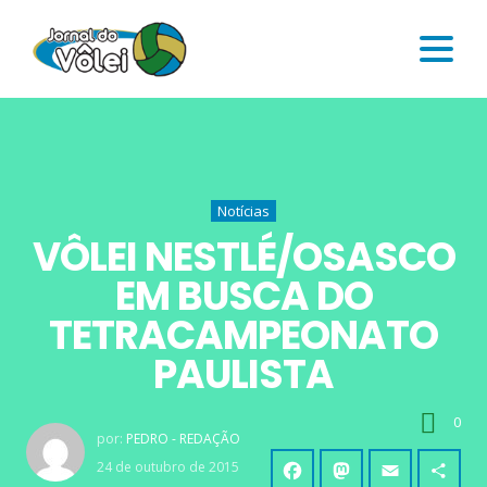
Notícias
VÔLEI NESTLÉ/OSASCO
EM BUSCA DO
TETRACAMPEONATO
PAULISTA
0
por:
PEDRO - REDAÇÃO
24 de outubro de 2015