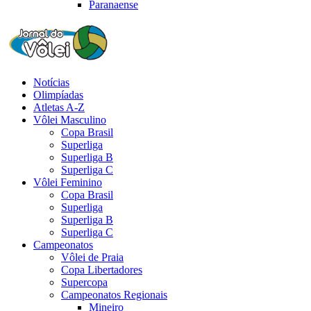
Paranaense
Notícias
Olimpíadas
Atletas A-Z
Vôlei Masculino
Copa Brasil
Superliga
Superliga B
Superliga C
Vôlei Feminino
Copa Brasil
Superliga
Superliga B
Superliga C
Campeonatos
Vôlei de Praia
Copa Libertadores
Supercopa
Campeonatos Regionais
Mineiro