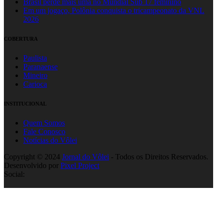
Brasil perde mais uma no Mundial Sub 17 feminino
Em um jogaço, Polônia conquista o tricampeonato da VNL
2026
COBERTURA
Paulista
Paranaense
Mineiro
Carioca
INSTITUCIONAL
Quem Somos
Fale Conosco
Notícias do Vôlei
Copyright © 2024
Jornal do Vôlei
- Todos os Direitos Reservados.
Desenvolvido por
Pixel Project
Social: