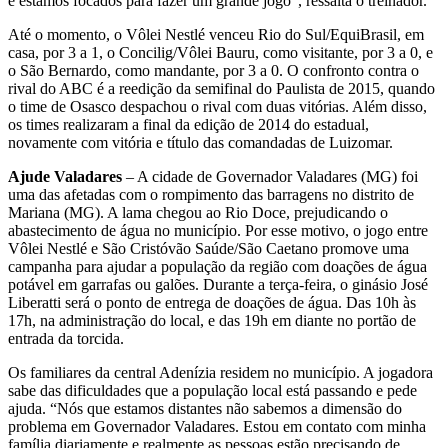
e estamos focados para fazer um grande jogo”, ressalta o treinador.
Até o momento, o Vôlei Nestlé venceu Rio do Sul/EquiBrasil, em
casa, por 3 a 1, o Concilig/Vôlei Bauru, como visitante, por 3 a 0, e
o São Bernardo, como mandante, por 3 a 0. O confronto contra o
rival do ABC é a reedição da semifinal do Paulista de 2015, quando
o time de Osasco despachou o rival com duas vitórias. Além disso,
os times realizaram a final da edição de 2014 do estadual,
novamente com vitória e título das comandadas de Luizomar.
Ajude Valadares
– A cidade de Governador Valadares (MG) foi
uma das afetadas com o rompimento das barragens no distrito de
Mariana (MG). A lama chegou ao Rio Doce, prejudicando o
abastecimento de água no município. Por esse motivo, o jogo entre
Vôlei Nestlé e São Cristóvão Saúde/São Caetano promove uma
campanha para ajudar a população da região com doações de água
potável em garrafas ou galões. Durante a terça-feira, o ginásio José
Liberatti será o ponto de entrega de doações de água. Das 10h às
17h, na administração do local, e das 19h em diante no portão de
entrada da torcida.
Os familiares da central Adenízia residem no município. A jogadora
sabe das dificuldades que a população local está passando e pede
ajuda. “Nós que estamos distantes não sabemos a dimensão do
problema em Governador Valadares. Estou em contato com minha
família diariamente e realmente as pessoas estão precisando de