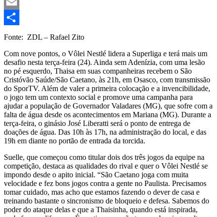
Mastodon
Email
Share
Fonte: ZDL – Rafael Zito
Com nove pontos, o Vôlei Nestlé lidera a Superliga e terá mais um
desafio nesta terça-feira (24). Ainda sem Adenízia, com uma lesão
no pé esquerdo, Thaisa em suas companheiras recebem o São
Cristóvão Saúde/São Caetano, às 21h, em Osasco, com transmissão
do SporTV. Além de valer a primeira colocação e a invencibilidade,
o jogo tem um contexto social e promove uma campanha para
ajudar a população de Governador Valadares (MG), que sofre com a
falta de água desde os acontecimentos em Mariana (MG). Durante a
terça-feira, o ginásio José Liberatti será o ponto de entrega de
doações de água. Das 10h às 17h, na administração do local, e das
19h em diante no portão de entrada da torcida.
Suelle, que começou como titular dois dos três jogos da equipe na
competição, destaca as qualidades do rival e quer o Vôlei Nestlé se
impondo desde o apito inicial. “São Caetano joga com muita
velocidade e fez bons jogos contra a gente no Paulista. Precisamos
tomar cuidado, mas acho que estamos fazendo o dever de casa e
treinando bastante o sincronismo de bloqueio e defesa. Sabemos do
poder do ataque delas e que a Thaisinha, quando está inspirada,