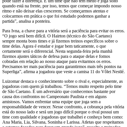
pode fazer a diferença. É um time que não tem medo e joga solto
quando está na frente, por isso, temos que começar impondo nosso
ritmo e não deixar elas crescerem. Se começarmos atentas e
colocarmos em prática o que foi estudado podemos ganhar a
partida”, analisa a ponteira.
Para Ivna, a chave para a vitória será a paciência para evitar os erros.
“O jogo será bem difícil. O Hairton (técnico do São Caetano)
sempre monta bons times e já fizemos treinos específicos sobre o
time delas. Agora é estudar e jogar bem taticamente, o que
certamente será o diferencial. Nesta segunda-feira pela manhã
fizemos ajustes táticos de defesa para o ataque delas e fomos
cobradas em relação ao nosso ataque para evitarmos os erros.
Precisamos ter mais paciência para garantirmos mais três pontos na
Superliga”, afirma a jogadora que veste a camisa 11 do Vôlei Nestlé.
Luizomar destaca o conhecimento sobre o rival e, especialmente, as
jogadoras com quem já trabalhou. “Temos muito respeito pelo time
de São Caetano. É um adversário que conhecemos bastante por
causa dos confrontos no Campeonato Paulista e em alguns
amistosos. Vamos enfrentar uma equipe que joga sem a
responsabilidade de vencer. Nesse confronto, a cobrança pela vitória
está do nosso lado e será um jogo difícil porque o rival possui um
time com qualidade e jogadoras que trabalhei e conheço bem como:
Ana Maria, Lia, Silvana, Soninha e Larissa. Atletas que respeitamos