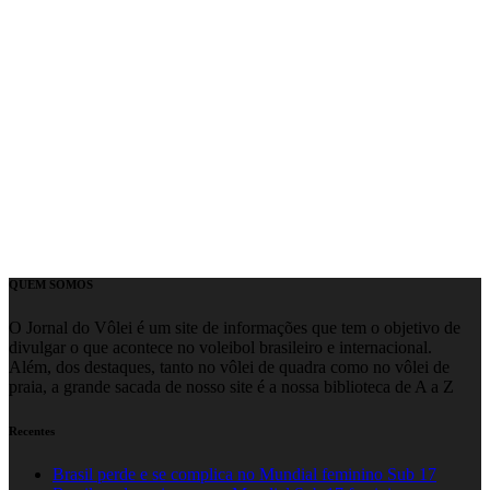
QUEM SOMOS
O Jornal do Vôlei é um site de informações que tem o objetivo de
divulgar o que acontece no voleibol brasileiro e internacional.
Além, dos destaques, tanto no vôlei de quadra como no vôlei de
praia, a grande sacada de nosso site é a nossa biblioteca de A a Z
Recentes
Brasil perde e se complica no Mundial feminino Sub 17