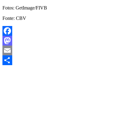
Fotos: GetImage/FIVB
Fonte: CBV
Facebook
Mastodon
Email
Share