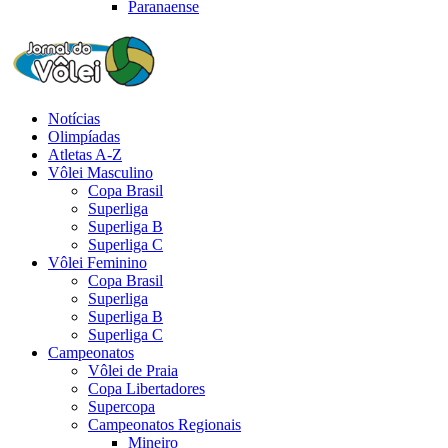
Paranaense
Notícias
Olimpíadas
Atletas A-Z
Vôlei Masculino
Copa Brasil
Superliga
Superliga B
Superliga C
Vôlei Feminino
Copa Brasil
Superliga
Superliga B
Superliga C
Campeonatos
Vôlei de Praia
Copa Libertadores
Supercopa
Campeonatos Regionais
Mineiro