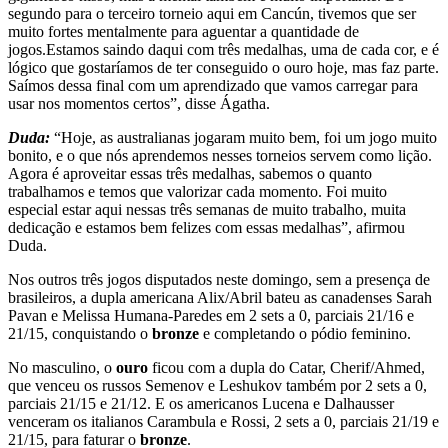
segundo para o terceiro torneio aqui em Cancún, tivemos que ser
muito fortes mentalmente para aguentar a quantidade de
jogos.Estamos saindo daqui com três medalhas, uma de cada cor, e é
lógico que gostaríamos de ter conseguido o ouro hoje, mas faz parte.
Saímos dessa final com um aprendizado que vamos carregar para
usar nos momentos certos”, disse Ágatha.
Duda:
“Hoje, as australianas jogaram muito bem, foi um jogo muito
bonito, e o que nós aprendemos nesses torneios servem como lição.
Agora é aproveitar essas três medalhas, sabemos o quanto
trabalhamos e temos que valorizar cada momento. Foi muito
especial estar aqui nessas três semanas de muito trabalho, muita
dedicação e estamos bem felizes com essas medalhas”, afirmou
Duda.
Nos outros três jogos disputados neste domingo, sem a presença de
brasileiros, a dupla americana Alix/Abril bateu as canadenses Sarah
Pavan e Melissa Humana-Paredes em 2 sets a 0, parciais 21/16 e
21/15, conquistando o
bronze
e completando o pódio feminino.
No masculino, o
ouro
ficou com a dupla do Catar, Cherif/Ahmed,
que venceu os russos Semenov e Leshukov também por 2 sets a 0,
parciais 21/15 e 21/12. E os americanos Lucena e Dalhausser
venceram os italianos Carambula e Rossi, 2 sets a 0, parciais 21/19 e
21/15, para faturar o
bronze
.