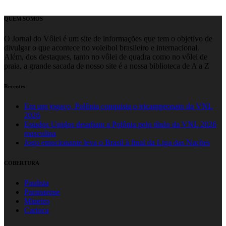
QUEM SOMOS
O Jornal do Vôlei é um site de informações que tem o objetivo de
divulgar o que acontece no voleibol brasileiro e internacional.
Além, dos destaques, tanto no vôlei de quadra como no vôlei de
praia, a grande sacada de nosso site é a nossa biblioteca de A a Z
Recentes
Em um jogaço, Polônia conquista o tricampeonato da VNL
2026
Estados Unidos desafiam a Polônia pelo título da VNL 2026
masculina
Jogo emocionante leva o Brasil à final da Liga das Nações
COBERTURA
Paulista
Paranaense
Mineiro
Carioca