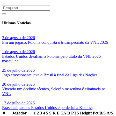
Últimas Notícias
3 de agosto de 2026
Em um jogaço, Polônia conquista o tricampeonato da VNL 2026
1 de agosto de 2026
Estados Unidos desafiam a Polônia pelo título da VNL 2026
masculina
25 de julho de 2026
Jogo emocionante leva o Brasil à final da Liga das Nações
20 de julho de 2026
Vivendo um declínio técnico, Seleção masculina é eliminada na
VNL
12 de julho de 2026
Brasil cai para os Estados Unidos e perde Julia Kudiess
#
Jogador
1
2
3
4
5
S
K
E
TA
B
PTS
Height
Pct
B/S
A/S