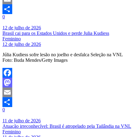
Email
0
Share
12 de julho de 2026
Brasil cai para os Estados Unidos e perde Julia Kudiess
Feminino
12 de julho de 2026
Júlia Kudiess sofre lesão no joelho e desfalca Seleção na VNL
Foto: Buda Mendes/Getty Images
Facebook
Mastodon
Email
0
Share
11 de julho de 2026
Atuação irreconhecível: Brasil é atropelado pela Tailândia na VNL
Feminino