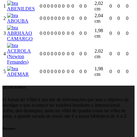
2,02
1
0
0
0
0
0
0
0
0
0
0
0
0
0
0
ABENILDES
cm
2,04
2
0
0
0
0
0
0
0
0
0
0
0
0
0
0
ABOUBA
cm
1,98
3
ABRHAAO
0
0
0
0
0
0
0
0
0
0
0
0
0
0
cm
CAMARGO
ACEROLA
2,02
4
0
0
0
0
0
0
0
0
0
0
0
0
0
0
(Newton
cm
Fernandes)
1,98
5
0
0
0
0
0
0
0
0
0
0
0
0
0
0
ADEMAR
cm
QUEM SOMOS
O Jornal do Vôlei é um site de informações que tem o objetivo de
divulgar o que acontece no voleibol brasileiro e internacional.
Além, dos destaques, tanto no vôlei de quadra como no vôlei de
praia, a grande sacada de nosso site é a nossa biblioteca de A a Z
Recentes