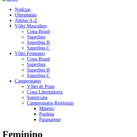
Notícias
Olimpíadas
Atletas A-Z
Vôlei Masculino
Copa Brasil
Superliga
Superliga B
Superliga C
Vôlei Feminino
Copa Brasil
Superliga
Superliga B
Superliga C
Campeonatos
Vôlei de Praia
Copa Libertadores
Supercopa
Campeonatos Regionais
Mineiro
Paulista
Paranaense
Feminino