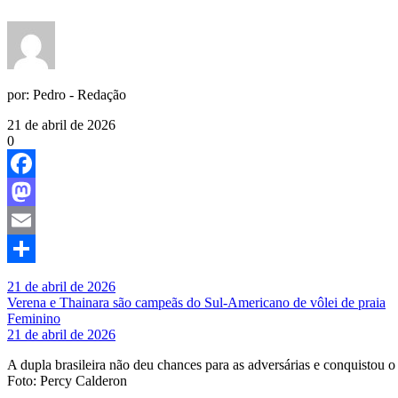
por:
Pedro - Redação
21 de abril de 2026
0
Facebook
Mastodon
Email
Share
21 de abril de 2026
Verena e Thainara são campeãs do Sul-Americano de vôlei de praia
Feminino
21 de abril de 2026
A dupla brasileira não deu chances para as adversárias e conquistou o
Foto: Percy Calderon