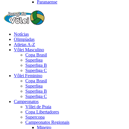
Paranaense
Notícias
Olimpíadas
Atletas A-Z
Vôlei Masculino
Copa Brasil
Superliga
Superliga B
Superliga C
Vôlei Feminino
Copa Brasil
Superliga
Superliga B
Superliga C
Campeonatos
Vôlei de Praia
Copa Libertadores
Supercopa
Campeonatos Regionais
Mineiro