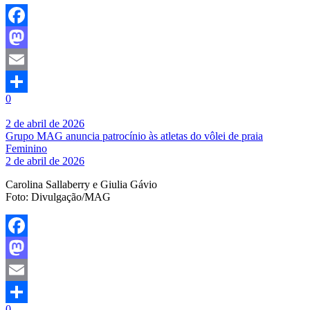
Facebook
Mastodon
Email
0
Share
2 de abril de 2026
Grupo MAG anuncia patrocínio às atletas do vôlei de praia
Feminino
2 de abril de 2026
Carolina Sallaberry e Giulia Gávio
Foto: Divulgação/MAG
Facebook
Mastodon
Email
0