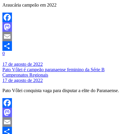
Araucária campeão em 2022
Facebook
Mastodon
Email
0
Share
17 de agosto de 2022
Pato Vôlei é campeão paranaense feminino da Série B
Campeonatos Regionais
17 de agosto de 2022
Pato Vôlei conquista vaga para disputar a elite do Paranaense.
Facebook
Mastodon
Email