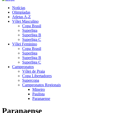
Notícias
Olimpíadas
Atletas A-Z
Vôlei Masculino
Copa Brasil
Superliga
Superliga B
Superliga C
Vôlei Feminino
Copa Brasil
Superliga
Superliga B
Superliga C
Campeonatos
Vôlei de Praia
Copa Libertadores
Supercopa
Campeonatos Regionais
Mineiro
Paulista
Paranaense
Paranaense