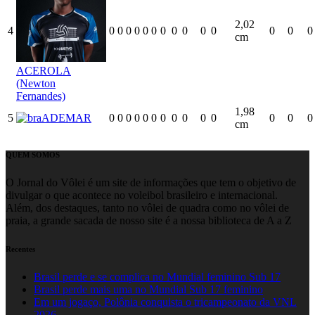
2,02
4
0
0
0
0
0
0
0
0
0
0
0
0
0
0
cm
ACEROLA
(Newton
Fernandes)
1,98
5
ADEMAR
0
0
0
0
0
0
0
0
0
0
0
0
0
0
cm
QUEM SOMOS
O Jornal do Vôlei é um site de informações que tem o objetivo de
divulgar o que acontece no voleibol brasileiro e internacional.
Além, dos destaques, tanto no vôlei de quadra como no vôlei de
praia, a grande sacada de nosso site é a nossa biblioteca de A a Z
Recentes
Brasil perde e se complica no Mundial feminino Sub 17
Brasil perde mais uma no Mundial Sub 17 feminino
Em um jogaço, Polônia conquista o tricampeonato da VNL
2026