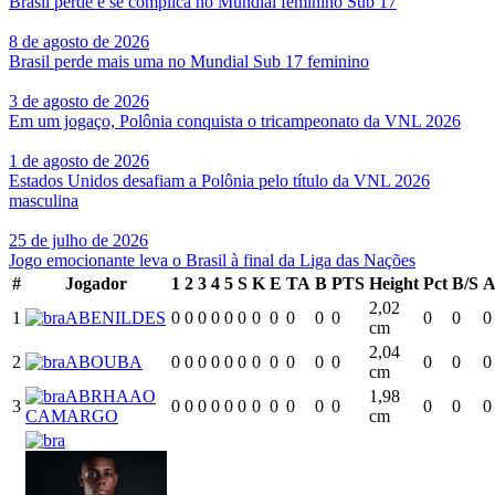
Brasil perde e se complica no Mundial feminino Sub 17
8 de agosto de 2026
Brasil perde mais uma no Mundial Sub 17 feminino
3 de agosto de 2026
Em um jogaço, Polônia conquista o tricampeonato da VNL 2026
1 de agosto de 2026
Estados Unidos desafiam a Polônia pelo título da VNL 2026
masculina
25 de julho de 2026
Jogo emocionante leva o Brasil à final da Liga das Nações
#
Jogador
1
2
3
4
5
S
K
E
TA
B
PTS
Height
Pct
B/S
A
2,02
1
ABENILDES
0
0
0
0
0
0
0
0
0
0
0
0
0
0
cm
2,04
2
ABOUBA
0
0
0
0
0
0
0
0
0
0
0
0
0
0
cm
ABRHAAO
1,98
3
0
0
0
0
0
0
0
0
0
0
0
0
0
0
CAMARGO
cm