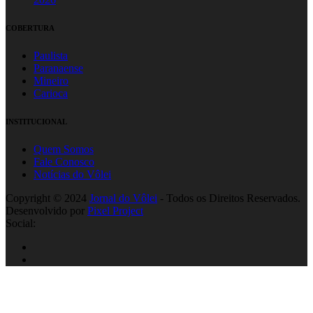
COBERTURA
Paulista
Paranaense
Mineiro
Carioca
INSTITUCIONAL
Quem Somos
Fale Conosco
Notícias do Vôlei
Copyright © 2024
Jornal do Vôlei
- Todos os Direitos Reservados.
Desenvolvido por
Pixel Project
Social: