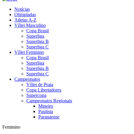
Notícias
Olimpíadas
Atletas A-Z
Vôlei Masculino
Copa Brasil
Superliga
Superliga B
Superliga C
Vôlei Feminino
Copa Brasil
Superliga
Superliga B
Superliga C
Campeonatos
Vôlei de Praia
Copa Libertadores
Supercopa
Campeonatos Regionais
Mineiro
Paulista
Paranaense
Feminino