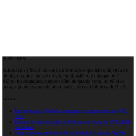
QUEM SOMOS
O Jornal do Vôlei é um site de informações que tem o objetivo de
divulgar o que acontece no voleibol brasileiro e internacional.
Além, dos destaques, tanto no vôlei de quadra como no vôlei de
praia, a grande sacada de nosso site é a nossa biblioteca de A a Z
Recentes
Em um jogaço, Polônia conquista o tricampeonato da VNL
2026
Estados Unidos desafiam a Polônia pelo título da VNL 2026
masculina
Jogo emocionante leva o Brasil à final da Liga das Nações