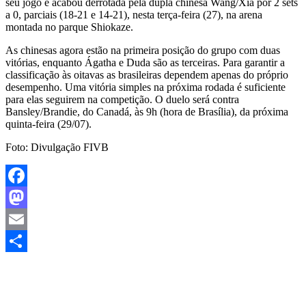
seu jogo e acabou derrotada pela dupla chinesa Wang/Xia por 2 sets
a 0, parciais (18-21 e 14-21), nesta terça-feira (27), na arena
montada no parque Shiokaze.
As chinesas agora estão na primeira posição do grupo com duas
vitórias, enquanto Ágatha e Duda são as terceiras. Para garantir a
classificação às oitavas as brasileiras dependem apenas do próprio
desempenho. Uma vitória simples na próxima rodada é suficiente
para elas seguirem na competição. O duelo será contra
Bansley/Brandie, do Canadá, às 9h (hora de Brasília), da próxima
quinta-feira (29/07).
Foto: Divulgação FIVB
Facebook
Mastodon
Email
Share