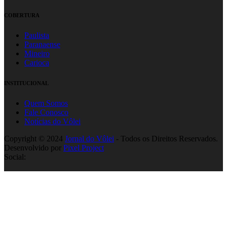
COBERTURA
Paulista
Paranaense
Mineiro
Carioca
INSTITUCIONAL
Quem Somos
Fale Conosco
Notícias do Vôlei
Copyright © 2024
Jornal do Vôlei
- Todos os Direitos Reservados.
Desenvolvido por
Pixel Project
Social: