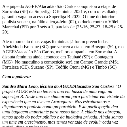
A equipe do AGEE/Atacadão São Carlos conquistou a etapa de
Sorocaba (SP) da Superliga C feminina 2021 e, com o resultado,
garantiu vaga no acesso à Superliga B 2022. O time do interior
paulista venceu, na última terça-feira (02), o duelo contra o Vôlei
Marechal (PR) por 3 sets a 1, parciais de (25-16, 25-23, 18-25 e 25-
20).
Até o momento duas vagas femininas já foram preenchidas:
Abel/Moda Brusque (SC) que venceu a etapa em Brusque (SC), e o
AGEE/Atacadão São Carlos, melhor campanha em Sorocaba. A
disputa feminina ainda acontece em Taubaté (SP) e Contagem
(MG). No masculino a competição será em Campo Grande (MS),
Fortaleza (CE), Suzano (SP), Teófilo Otoni (MG) e Timbó (SC).
Com a palavra:
Sandra Mara Leão, técnica do AGEE/Atacadão São Carlos:
“O
projeto AGEE está no terceiro ano em busca de uma vaga na
superliga B. Neste ano me chamaram para participar em virtude da
experiência que eu tive em Araraquara. Nos estruturamos e
disputamos o paulista como preparatório. Esta participação deu
uma bagagem importante para nosso time. A cidade nos abraçou,
temos apoio do poder público e da iniciativa privada. Ainda somos
um time em crescimento, mas temos vontade de evoluir cada vez