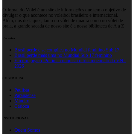
O Jornal do Vôlei é um site de informações que tem o objetivo de
divulgar o que acontece no voleibol brasileiro e internacional.
Além, dos destaques, tanto no vôlei de quadra como no vôlei de
praia, a grande sacada de nosso site é a nossa biblioteca de A a Z
Recentes
Brasil perde e se complica no Mundial feminino Sub 17
Brasil perde mais uma no Mundial Sub 17 feminino
Em um jogaço, Polônia conquista o tricampeonato da VNL
2026
COBERTURA
Paulista
Paranaense
Mineiro
Carioca
INSTITUCIONAL
Quem Somos