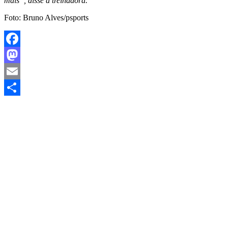
mais”, disse a treinadora.
Foto: Bruno Alves/psports
Facebook
Mastodon
Email
Share