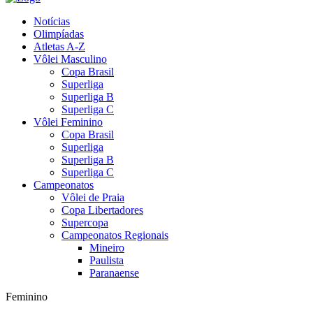
Notícias
Olimpíadas
Atletas A-Z
Vôlei Masculino
Copa Brasil
Superliga
Superliga B
Superliga C
Vôlei Feminino
Copa Brasil
Superliga
Superliga B
Superliga C
Campeonatos
Vôlei de Praia
Copa Libertadores
Supercopa
Campeonatos Regionais
Mineiro
Paulista
Paranaense
Feminino