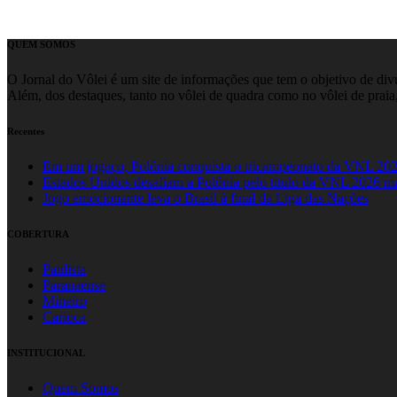
QUEM SOMOS
O Jornal do Vôlei é um site de informações que tem o objetivo de divul
Além, dos destaques, tanto no vôlei de quadra como no vôlei de praia,
Recentes
Em um jogaço, Polônia conquista o tricampeonato da VNL 20
Estados Unidos desafiam a Polônia pelo título da VNL 2026 m
Jogo emocionante leva o Brasil à final da Liga das Nações
COBERTURA
Paulista
Paranaense
Mineiro
Carioca
INSTITUCIONAL
Quem Somos