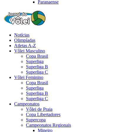
Paranaense
Notícias
Olimpíadas
Atletas A-Z
Vôlei Masculino
Copa Brasil
Superliga
Superliga B
Superliga C
Vôlei Feminino
Copa Brasil
Superliga
Superliga B
Superliga C
Campeonatos
Vôlei de Praia
Copa Libertadores
Supercopa
Campeonatos Regionais
Mineiro