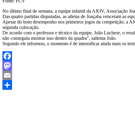
Fonte: FCV
No último final de semana, a equipe infantil da AJOV, Associação Jo
Das quatro partidas disputadas, as atletas de Joaçaba venceram as equ
Apesar do bom desempenho nos primeiros jogos da competição, a AJOV
segunda colocação.
De acordo com o professor e técnico da equipe, João Luchese, o resu
não conseguiu mostrar isso dentro da quadra”, salienta João.
Segundo ele informou, o momento é de intensificar ainda mais os trein
Facebook
Mastodon
Email
Share