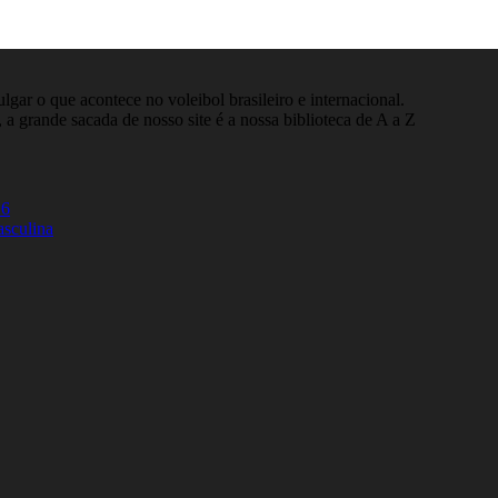
gar o que acontece no voleibol brasileiro e internacional.
 a grande sacada de nosso site é a nossa biblioteca de A a Z
26
asculina