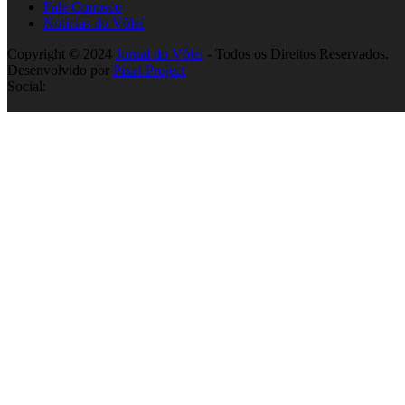
Fale Conosco
Notícias do Vôlei
Copyright © 2024
Jornal do Vôlei
- Todos os Direitos Reservados.
Desenvolvido por
Pixel Project
Social: