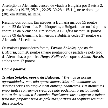
A seleção da Alemanha venceu de virada a Bulgária por 3 sets a 2,
parciais de (19-25, 25-21, 22-25, 30-28 e 15-11), neste domingo
(30), em Rimini, na Itália.
Resumo dos pontos: Em ataques, a Bulgária marcou 55 pontos
contra 53 da Alemanha. Em bloqueios, a Bulgária marcou 14 pontos
contra 12 da Alemanha. Em saques, a Bulgária marcou 10 pontos
contra 09 da Alemanha. Em erros, a Bulgária cedeu 37 pontos e a
Alemanha 31 cedidos.
Os maiores pontuadores foram,
Tsvetan Sokolov, oposto da
Bulgária
, com 26 pontos (maior pontuador da partida) e pelo lado
da Alemanha, o ponteiro
Denys Kaliberda
e oposto
Simon Hirsch
,
ambos com 12 pontos.
Com a palavra:
Tsvetan Sokolov, oposto da Bulgária:
“Tivemos as nossas
oportunidades, mas não aproveitamos. Mas, não tomamos as
decisões certas no ataque e em outros fundamentos. Em momentos
importantes cometemos erros que não podemos, principalmente
contra times como a Alemanha. Precisamos nos recuperar e treinar
para nos preparar para as próximas partidas da segunda semana”,
disse Sokolov.