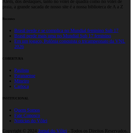
Além, dos destaques, tanto no vôlei de quadra como no vôlei de
praia, a grande sacada de nosso site é a nossa biblioteca de A a Z
Recentes
Brasil perde e se complica no Mundial feminino Sub 17
Brasil perde mais uma no Mundial Sub 17 feminino
Em um jogaço, Polônia conquista o tricampeonato da VNL
2026
COBERTURA
Paulista
Paranaense
Mineiro
Carioca
INSTITUCIONAL
Quem Somos
Fale Conosco
Notícias do Vôlei
Copyright © 2024
Jornal do Vôlei
- Todos os Direitos Reservados.