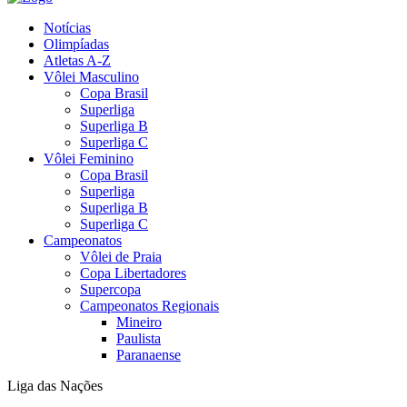
Notícias
Olimpíadas
Atletas A-Z
Vôlei Masculino
Copa Brasil
Superliga
Superliga B
Superliga C
Vôlei Feminino
Copa Brasil
Superliga
Superliga B
Superliga C
Campeonatos
Vôlei de Praia
Copa Libertadores
Supercopa
Campeonatos Regionais
Mineiro
Paulista
Paranaense
Liga das Nações