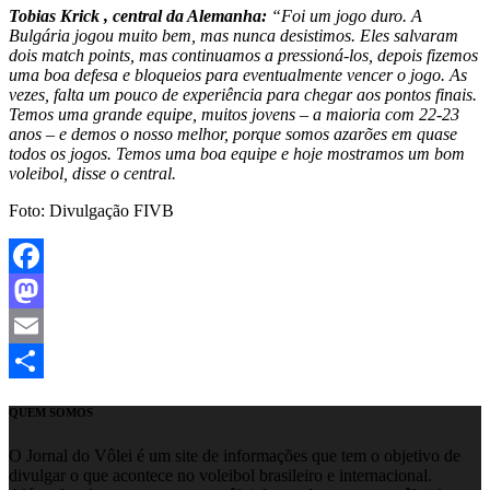
Tobias Krick , central da Alemanha:
“Foi um jogo duro. A
Bulgária jogou muito bem, mas nunca desistimos. Eles salvaram
dois match points, mas continuamos a pressioná-los, depois fizemos
uma boa defesa e bloqueios para eventualmente vencer o jogo. As
vezes, falta um pouco de experiência para chegar aos pontos finais.
Temos uma grande equipe, muitos jovens – a maioria com 22-23
anos – e demos o nosso melhor, porque somos azarões em quase
todos os jogos. Temos uma boa equipe e hoje mostramos um bom
voleibol, disse o central.
Foto: Divulgação FIVB
Facebook
Mastodon
Email
Share
QUEM SOMOS
O Jornal do Vôlei é um site de informações que tem o objetivo de
divulgar o que acontece no voleibol brasileiro e internacional.