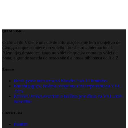
QUEM SOMOS
O Jornal do Vôlei é um site de informações que tem o objetivo de
divulgar o que acontece no voleibol brasileiro e internacional.
Além, dos destaques, tanto no vôlei de quadra como no vôlei de
praia, a grande sacada de nosso site é a nossa biblioteca de A a Z
Recentes
Brasil perde mais uma no Mundial Sub 17 feminino
Em um jogaço, Polônia conquista o tricampeonato da VNL
2026
Estados Unidos desafiam a Polônia pelo título da VNL 2026
masculina
COBERTURA
Paulista