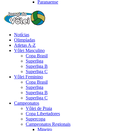
Paranaense
Notícias
Olimpíadas
Atletas A-Z
Vôlei Masculino
Copa Brasil
Superliga
Superliga B
Superliga C
Vôlei Feminino
Copa Brasil
Superliga
Superliga B
Superliga C
Campeonatos
Vôlei de Praia
Copa Libertadores
Supercopa
Campeonatos Regionais
Mineiro