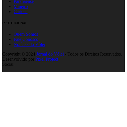
Paranaense
Mineiro
Carioca
INSTITUCIONAL
Quem Somos
Fale Conosco
Notícias do Vôlei
Copyright © 2024
Jornal do Vôlei
- Todos os Direitos Reservados.
Desenvolvido por
Pixel Project
Social: