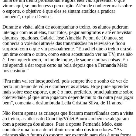
tinha de um treino profissional e agora eles vão apresentar o que
viram aqui, se mudou essa percepção. Além de conhecer mais sobre
o esporte, o objetivo é que eles se sintam atraídos a praticar
também”, explica Denise.
Durante a visita, além de acompanhar o treino, os alunos puderam
interagir com as atletas, tirar fotos, pegar autógrafos e até entrevistar
algumas jogadoras. Gabriel José Almeida Pejon, de 10 anos, só
conhecia o voleibol através das transmissões na televisão e ficou
surpreso com o que viu pessoalmente. “Eu achei que o treino era só
um time contra o outro, como estou acostumado ver na TV, mas não
é. Tem aquecimento, treino de toque, de saque e outras coisas. Eu
até aprendi a dar toque certo na bola depois que a Fernanda Melo
nos ensinou.”
“Pra mim vai ser inesquecível, pois sempre tive o sonho de ver de
perto um treino de vôlei e conhecer as atletas. Hoje pude aprender
mais sobre esse esporte, que é o meu preferido, principalmente sobre
coletividade, já que uma jogadora depende muito da outra para jogar
bem”, comenta a deslumbrada Leila Cristina Silva, de 11 anos.
Não foram apenas as crianças que ficaram maravilhadas com a visita
ao treino, as atletas do Concilig/Vôlei Bauru também se alegraram
com a presença dos alunos. Para a oposta Fernanda Melo, esse
contato é uma forma de retribuir o carinho dos torcedores. “As
crianças são o futuro do esporte, ser exemplo para elas é uma forma