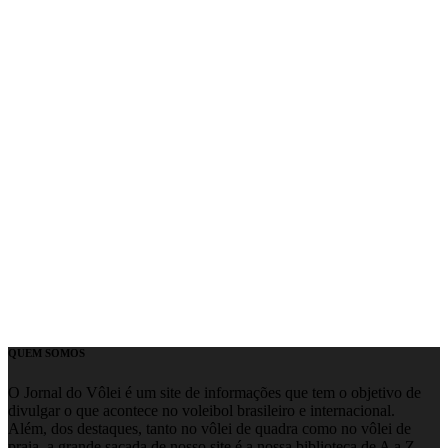
QUEM SOMOS
O Jornal do Vôlei é um site de informações que tem o objetivo de
divulgar o que acontece no voleibol brasileiro e internacional.
Além, dos destaques, tanto no vôlei de quadra como no vôlei de
praia, a grande sacada de nosso site é a nossa biblioteca de A a Z