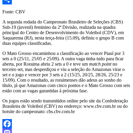
Share
Fonte: CBV
A segunda rodada do Campeonato Brasileiro de Seleções (CBS)
Sub-19 (juvenil) feminino da 2ª Divisão, realizada na quadra
principal do Centro de Desenvolvimento do Voleibol (CDV), em
Saquarema (RJ), nesta terça-feira (15.09), definiu o grupo B com
duas equipes classificadas.
O Mato Grosso encaminhou a classificação ao vencer Piauí por 3
sets a 0 (25/11, 25/05 e 25/09). A outra vaga tinha tudo para ficar
aberta, por Roraima abriu 2 sets a 0 e teve um
match point
no
terceiro set, mas desperdiçou e viu a seleção do Amazonas virar o
set e o jogo e vencer por 3 sets a 2 (15/25, 20/25, 28/26, 25/23 e
15/09). Com o resultado, as roraimenses dão adeus ao sonho do
título, já que Amazonas com cinco pontos e o Mato Grosso com seis
estão com as vagas garantidas à próxima fase.
Os jogos estão sendo transmitidos online pelo site da Confederação
Brasileira de Voleibol (CBV) no endereço: www.cbv.com.br ou do
hotsite do campeonato: cbs.cbv.com.br