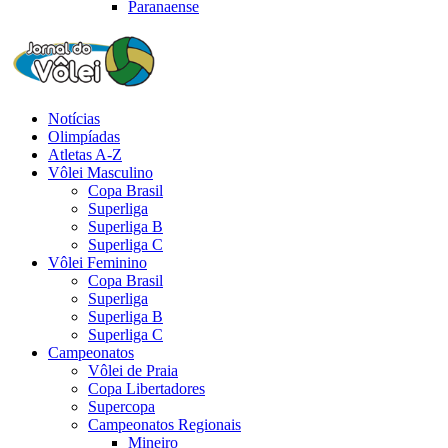
Paranaense
Notícias
Olimpíadas
Atletas A-Z
Vôlei Masculino
Copa Brasil
Superliga
Superliga B
Superliga C
Vôlei Feminino
Copa Brasil
Superliga
Superliga B
Superliga C
Campeonatos
Vôlei de Praia
Copa Libertadores
Supercopa
Campeonatos Regionais
Mineiro