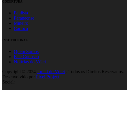
COBERTURA
Paulista
Paranaense
Mineiro
Carioca
INSTITUCIONAL
Quem Somos
Fale Conosco
Notícias do Vôlei
Copyright © 2024
Jornal do Vôlei
- Todos os Direitos Reservados.
Desenvolvido por
Pixel Project
Social: