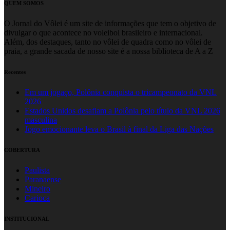
QUEM SOMOS
O Jornal do Vôlei é um site de informações que tem o objetivo de
divulgar o que acontece no voleibol brasileiro e internacional.
Além, dos destaques, tanto no vôlei de quadra como no vôlei de
praia, a grande sacada de nosso site é a nossa biblioteca de A a Z
Recentes
Em um jogaço, Polônia conquista o tricampeonato da VNL
2026
Estados Unidos desafiam a Polônia pelo título da VNL 2026
masculina
Jogo emocionante leva o Brasil à final da Liga das Nações
COBERTURA
Paulista
Paranaense
Mineiro
Carioca
INSTITUCIONAL