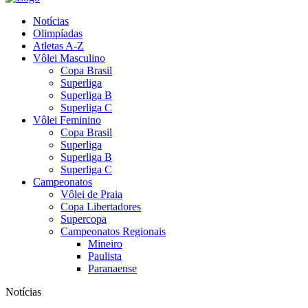
Notícias
Olimpíadas
Atletas A-Z
Vôlei Masculino
Copa Brasil
Superliga
Superliga B
Superliga C
Vôlei Feminino
Copa Brasil
Superliga
Superliga B
Superliga C
Campeonatos
Vôlei de Praia
Copa Libertadores
Supercopa
Campeonatos Regionais
Mineiro
Paulista
Paranaense
Notícias