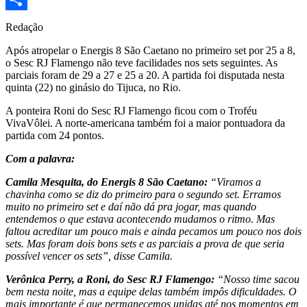
Share
Redação
Após atropelar o Energis 8 São Caetano no primeiro set por 25 a 8,
o Sesc RJ Flamengo não teve facilidades nos sets seguintes. As
parciais foram de 29 a 27 e 25 a 20. A partida foi disputada nesta
quinta (22) no ginásio do Tijuca, no Rio.
A ponteira Roni do Sesc RJ Flamengo ficou com o Troféu
VivaVôlei. A norte-americana também foi a maior pontuadora da
partida com 24 pontos.
Com a palavra:
Camila Mesquita, do Energis 8 São Caetano:
“Viramos a
chavinha como se diz do primeiro para o segundo set. Erramos
muito no primeiro set e daí não dá pra jogar, mas quando
entendemos o que estava acontecendo mudamos o ritmo. Mas
faltou acreditar um pouco mais e ainda pecamos um pouco nos dois
sets. Mas foram dois bons sets e as parciais a prova de que seria
possível vencer os sets”, disse Camila.
Verônica Perry, a Roni, do Sesc RJ Flamengo:
“Nosso time sacou
bem nesta noite, mas a equipe delas também impôs dificuldades. O
mais importante é que permanecemos unidas até nos momentos em