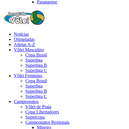
Paranaense
Notícias
Olimpíadas
Atletas A-Z
Vôlei Masculino
Copa Brasil
Superliga
Superliga B
Superliga C
Vôlei Feminino
Copa Brasil
Superliga
Superliga B
Superliga C
Campeonatos
Vôlei de Praia
Copa Libertadores
Supercopa
Campeonatos Regionais
Mineiro