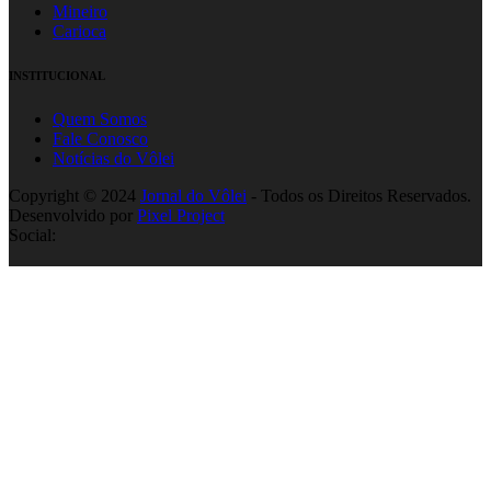
Mineiro
Carioca
INSTITUCIONAL
Quem Somos
Fale Conosco
Notícias do Vôlei
Copyright © 2024
Jornal do Vôlei
- Todos os Direitos Reservados.
Desenvolvido por
Pixel Project
Social: