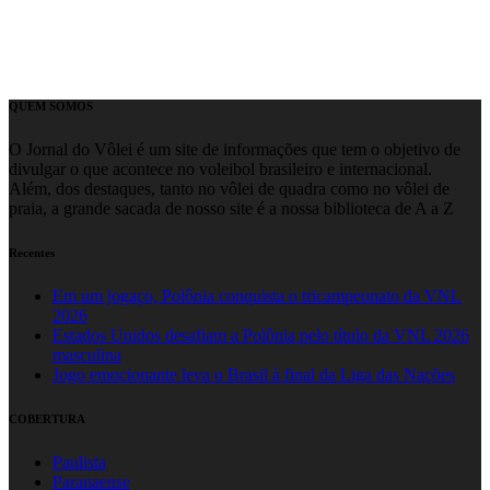
QUEM SOMOS
O Jornal do Vôlei é um site de informações que tem o objetivo de
divulgar o que acontece no voleibol brasileiro e internacional.
Além, dos destaques, tanto no vôlei de quadra como no vôlei de
praia, a grande sacada de nosso site é a nossa biblioteca de A a Z
Recentes
Em um jogaço, Polônia conquista o tricampeonato da VNL
2026
Estados Unidos desafiam a Polônia pelo título da VNL 2026
masculina
Jogo emocionante leva o Brasil à final da Liga das Nações
COBERTURA
Paulista
Paranaense