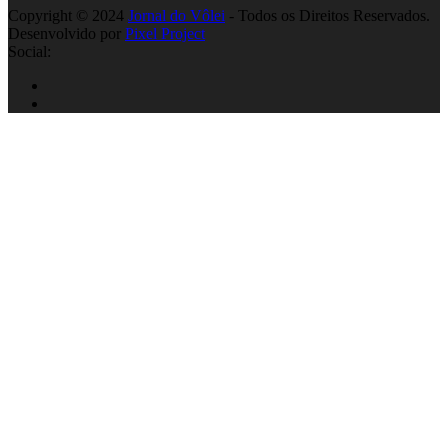
Copyright © 2024
Jornal do Vôlei
- Todos os Direitos Reservados.
Desenvolvido por
Pixel Project
Social: