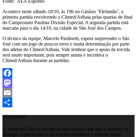
Fonte: AEA Esportes
Acontece neste sábado 10/10, às 19h no Ginásio ‘Elefantão’, a
primeira partida envolvendo o Climed/Atibaia pelas quartas de final
do Campeonato Paulista Divisão Especial. A segunda partida está
marcada para o dia 14/10, na cidade de São José dos Campos.
O técnico da equipe, Marcelo Paulinetti, espera surpreender o São
José com um jogo de poucos erros e muita determinação por parte
dos atletas do Climed/Atibaia. Vale lembrar que o apoio da torcida
será muito importante, pois sempre anima e incentiva o
Climed/Atibaia durante as partidas.
Facebook
Mastodon
Email
Share
QUEM SOMOS
O Jornal do Vôlei é um site de informações que tem o objetivo de
divulgar o que acontece no voleibol brasileiro e internacional.