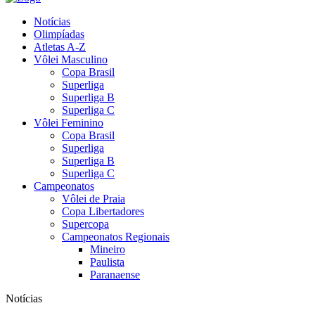
Notícias
Olimpíadas
Atletas A-Z
Vôlei Masculino
Copa Brasil
Superliga
Superliga B
Superliga C
Vôlei Feminino
Copa Brasil
Superliga
Superliga B
Superliga C
Campeonatos
Vôlei de Praia
Copa Libertadores
Supercopa
Campeonatos Regionais
Mineiro
Paulista
Paranaense
Notícias