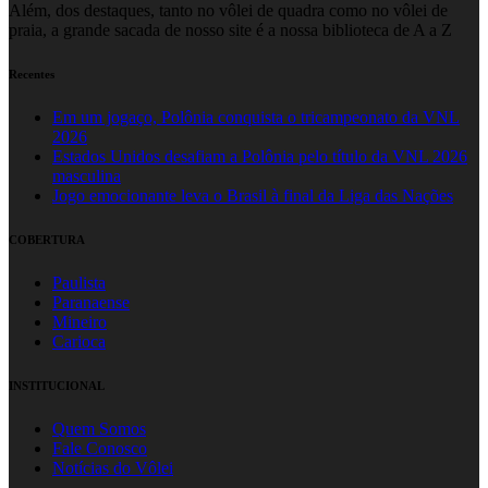
Além, dos destaques, tanto no vôlei de quadra como no vôlei de
praia, a grande sacada de nosso site é a nossa biblioteca de A a Z
Recentes
Em um jogaço, Polônia conquista o tricampeonato da VNL
2026
Estados Unidos desafiam a Polônia pelo título da VNL 2026
masculina
Jogo emocionante leva o Brasil à final da Liga das Nações
COBERTURA
Paulista
Paranaense
Mineiro
Carioca
INSTITUCIONAL
Quem Somos
Fale Conosco
Notícias do Vôlei