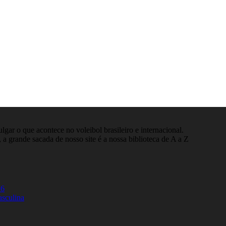
gar o que acontece no voleibol brasileiro e internacional.
 a grande sacada de nosso site é a nossa biblioteca de A a Z
26
asculina