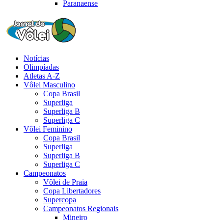
Paranaense
Notícias
Olimpíadas
Atletas A-Z
Vôlei Masculino
Copa Brasil
Superliga
Superliga B
Superliga C
Vôlei Feminino
Copa Brasil
Superliga
Superliga B
Superliga C
Campeonatos
Vôlei de Praia
Copa Libertadores
Supercopa
Campeonatos Regionais
Mineiro