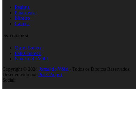
Paulista
Paranaense
Mineiro
Carioca
INSTITUCIONAL
Quem Somos
Fale Conosco
Notícias do Vôlei
Copyright © 2024
Jornal do Vôlei
- Todos os Direitos Reservados.
Desenvolvido por
Pixel Project
Social: