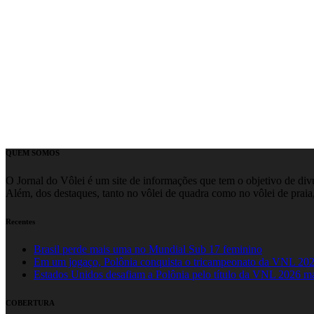
QUEM SOMOS
O Jornal do Vôlei é um site de informações que tem o objetivo de divul
Além, dos destaques, tanto no vôlei de quadra como no vôlei de praia,
Recentes
Brasil perde mais uma no Mundial Sub 17 feminino
Em um jogaço, Polônia conquista o tricampeonato da VNL 20
Estados Unidos desafiam a Polônia pelo título da VNL 2026 m
COBERTURA