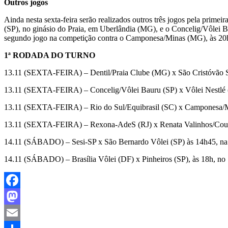
Outros jogos
Ainda nesta sexta-feira serão realizados outros três jogos pela prim
(SP), no ginásio do Praia, em Uberlândia (MG), e o Concelig/Vôlei Ba
segundo jogo na competição contra o Camponesa/Minas (MG), às 20h
1ª RODADA DO TURNO
13.11 (SEXTA-FEIRA) – Dentil/Praia Clube (MG) x São Cristóvão Sa
13.11 (SEXTA-FEIRA) – Concelig/Vôlei Bauru (SP) x Vôlei Nestlé (
13.11 (SEXTA-FEIRA) – Rio do Sul/Equibrasil (SC) x Camponesa/Mi
13.11 (SEXTA-FEIRA) – Rexona-AdeS (RJ) x Renata Valinhos/Countr
14.11 (SÁBADO) – Sesi-SP x São Bernardo Vôlei (SP) às 14h45, na
14.11 (SÁBADO) – Brasília Vôlei (DF) x Pinheiros (SP), às 18h, no 
Facebook
Mastodon