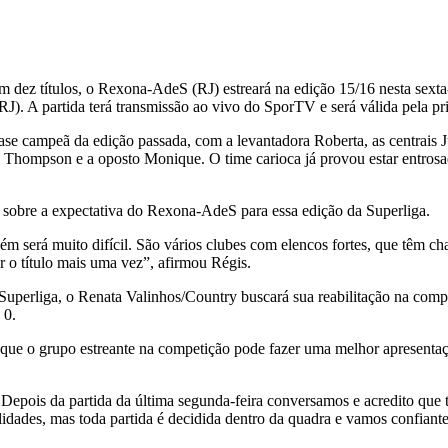
 dez títulos, o Rexona-AdeS (RJ) estreará na edição 15/16 nesta sexta
RJ). A partida terá transmissão ao vivo do SporTV e será válida pela pr
e campeã da edição passada, com a levantadora Roberta, as centrais Juci
y Thompson e a oposto Monique. O time carioca já provou estar entros
 sobre a expectativa do Rexona-AdeS para essa edição da Superliga.
m será muito difícil. São vários clubes com elencos fortes, que têm c
r o título mais uma vez”, afirmou Régis.
perliga, o Renata Valinhos/Country buscará sua reabilitação na competi
 0.
 que o grupo estreante na competição pode fazer uma melhor apresentação
Depois da partida da última segunda-feira conversamos e acredito que 
idades, mas toda partida é decidida dentro da quadra e vamos confiante