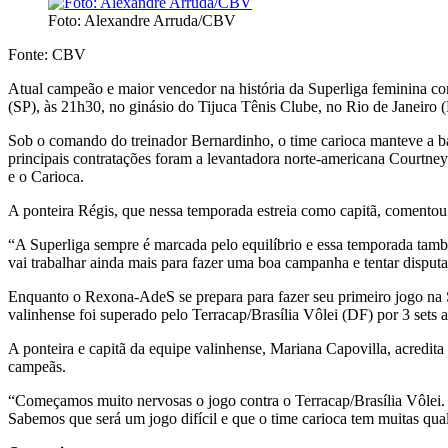
Foto: Alexandre Arruda/CBV
Fonte: CBV
Atual campeão e maior vencedor na história da Superliga feminina com
(SP), às 21h30, no ginásio do Tijuca Tênis Clube, no Rio de Janeiro (
Sob o comando do treinador Bernardinho, o time carioca manteve a bas
principais contratações foram a levantadora norte-americana Courtne
e o Carioca.
A ponteira Régis, que nessa temporada estreia como capitã, comentou
“A Superliga sempre é marcada pelo equilíbrio e essa temporada també
vai trabalhar ainda mais para fazer uma boa campanha e tentar disputa
Enquanto o Rexona-AdeS se prepara para fazer seu primeiro jogo na Su
valinhense foi superado pelo Terracap/Brasília Vôlei (DF) por 3 sets a
A ponteira e capitã da equipe valinhense, Mariana Capovilla, acredita
campeãs.
“Começamos muito nervosas o jogo contra o Terracap/Brasília Vôlei. 
Sabemos que será um jogo difícil e que o time carioca tem muitas qual